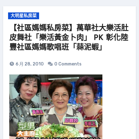
大明星私房菜
【社區媽媽私房菜】萬華社大樂活肚
皮舞社「樂活黃金卜肉」 PK 彰化陸
豐社區媽媽歌唱班「蒜泥蝦」
6 月 28, 2010
0 Comments