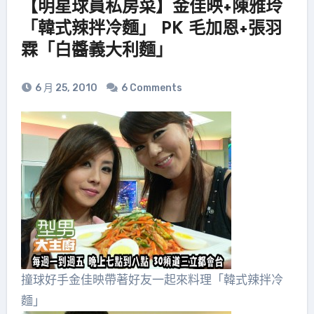
【明星球員私房菜】金佳映+陳雅玲
「韓式辣拌冷麵」 PK 毛加恩+張羽
霖「白醬義大利麵」
6 月 25, 2010
6 Comments
撞球好手金佳映帶著好友一起來料理「韓式辣拌冷
麵」