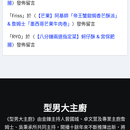
腸
〉發佈留言
「
Friss
」於〈
【芒果】阿基師「帝王蟹鉗焗香芒酥派」
& 詹姆士「墨西哥芒果牛肉卷」
〉發佈留言
「
RYO
」於〈
【八分鐘兩道指定菜】蚵仔酥 & 宮保肥
腸
〉發佈留言
型男大主廚
《型男大主廚》由金鐘主持人曾國城、卓文萱及專業主廚詹
姆士、吳秉承所共同主持，開播十餘年來不斷推陳出新，將