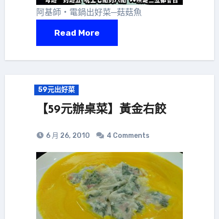
阿基師‧電鍋出好菜─菇菇魚
Read More
59元出好菜
【59元辦桌菜】黃金右餃
6 月 26, 2010
4 Comments