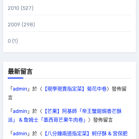
2010
(527)
2009
(298)
0
(1)
最新留言
「
admin
」於〈
【現學現賣指定菜】菊花中卷
〉發佈留
言
「
admin
」於〈
【芒果】阿基師「帝王蟹鉗焗香芒酥
派」 & 詹姆士「墨西哥芒果牛肉卷」
〉發佈留言
「
admin
」於〈
【八分鐘兩道指定菜】蚵仔酥 & 宮保肥