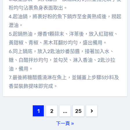
粉均勻沾裹魚身表面取出。
4.起油鍋，將裹好粉的魚下鍋炸至金黃熟成後，撈起
瀝油。
5.起鍋熱油，爆香1顆蒜末、洋蔥後，放入紅甜椒、
黃甜椒、青椒、黑木耳翻炒均勻，盛出備用。
6.同上鍋底，放入2匙油炒番茄醬，接著加入水、
糖、白醋拌炒均勻，並勾芡、淋入香油、2匙沙拉
油，備用。
7.最後將糖醋醬澆淋在魚上，並鋪蓋上步驟5炒料及
香菜裝飾提味即完成。
文
1
2
...
25
章
下一頁 »