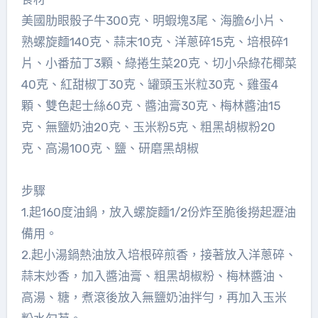
美國肋眼骰子牛300克、明蝦塊3尾、海膽6小片、
熟螺旋麵140克、蒜末10克、洋蔥碎15克、培根碎1
片、小番茄丁3顆、綠捲生菜20克、切小朵綠花椰菜
40克、紅甜椒丁30克、罐頭玉米粒30克、雞蛋4
顆、雙色起士絲60克、醬油膏30克、梅林醬油15
克、無鹽奶油20克、玉米粉5克、粗黑胡椒粉20
克、高湯100克、鹽、研磨黑胡椒
步驟
1.起160度油鍋，放入螺旋麵1/2份炸至脆後撈起瀝油
備用。
2.起小湯鍋熱油放入培根碎煎香，接著放入洋蔥碎、
蒜末炒香，加入醬油膏、粗黑胡椒粉、梅林醬油、
高湯、糖，煮滾後放入無鹽奶油拌勻，再加入玉米