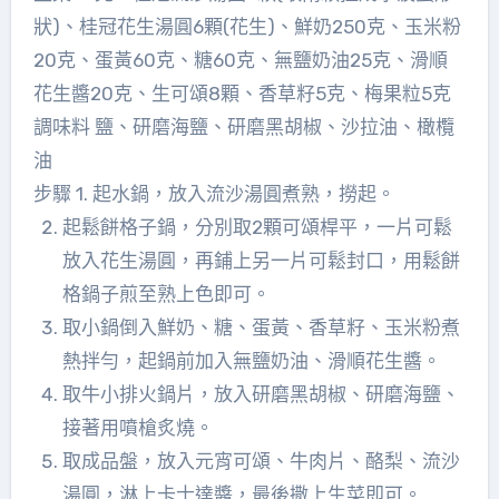
狀)、桂冠花生湯圓6顆(花生)、鮮奶250克、玉米粉
20克、蛋黃60克、糖60克、無鹽奶油25克、滑順
花生醬20克、生可頌8顆、香草籽5克、梅果粒5克
調味料 鹽、研磨海鹽、研磨黑胡椒、沙拉油、橄欖
油
步驟 1. 起水鍋，放入流沙湯圓煮熟，撈起。
起鬆餅格子鍋，分別取2顆可頌桿平，一片可鬆
放入花生湯圓，再鋪上另一片可鬆封口，用鬆餅
格鍋子煎至熟上色即可。
取小鍋倒入鮮奶、糖、蛋黃、香草籽、玉米粉煮
熱拌勻，起鍋前加入無鹽奶油、滑順花生醬。
取牛小排火鍋片，放入研磨黑胡椒、研磨海鹽、
接著用噴槍炙燒。
取成品盤，放入元宵可頌、牛肉片、酪梨、流沙
湯圓，淋上卡士達醬，最後撒上生菜即可。