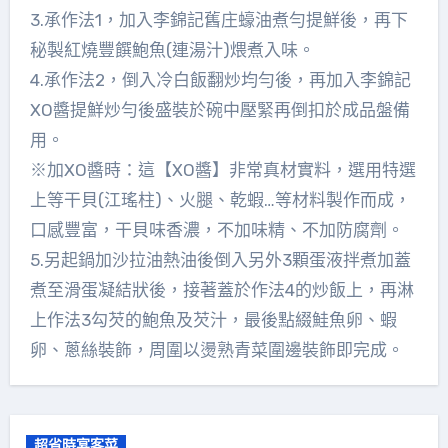
3.承作法1，加入李錦記舊庄蠔油煮勻提鮮後，再下
秘製紅燒豐饌鮑魚(連湯汁)煨煮入味。
4.承作法2，倒入冷白飯翻炒均勻後，再加入李錦記
XO醬提鮮炒勻後盛裝於碗中壓緊再倒扣於成品盤備
用。
※加XO醬時：這【XO醬】非常真材實料，選用特選
上等干貝(江瑤柱)、火腿、乾蝦…等材料製作而成，
口感豐富，干貝味香濃，不加味精、不加防腐劑。
5.另起鍋加沙拉油熱油後倒入另外3顆蛋液拌煮加蓋
煮至滑蛋凝結狀後，接著蓋於作法4的炒飯上，再淋
上作法3勾芡的鮑魚及芡汁，最後點綴鮭魚卵、蝦
卵、蔥絲裝飾，周圍以燙熟青菜圍邊裝飾即完成。
超省時宴客菜