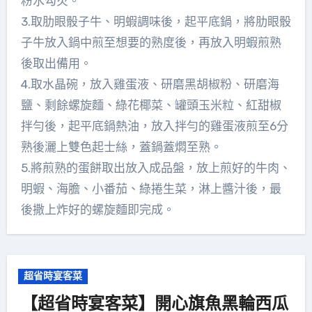
粉水勾芡。
3.取肋眼骰子牛、明蝦調味後，起平底鍋，將肋眼骰
子牛放入鍋中煎至想要的熟度後，再放入明蝦煎熟
後取出備用。
4.取水晶碗，放入雞蛋液、研磨黑胡椒粉、研磨海
鹽、剩餘螺旋麵、綠花椰菜、罐頭玉米粒、紅甜椒
拌勻後，起平底鍋熱油，放入拌勻的雞蛋液煎至6分
熟後灑上雙色起士絲，蓋鍋蓋燜至熟。
5.將煎熟的蛋餅取出放入成品盤，放上煎好的牛肉、
明蝦、海膽、小番茄、綠捲生菜，淋上醬汁後，最
後撒上炸好的螺旋麵即完成。
超省時宴客菜
【超省時宴客菜】開心旗魚黑輪西瓜