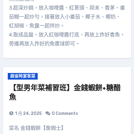
3.起深炒鍋，放入咖哩醬、紅蔥頭、蒜末、香茅、番
茄糊一起炒勻，接著放入小番茄、椰子水、椰奶、
紅胡椒、魚露一起拌炒。
4.取成品盤，放入紅咖哩醬打底、再放上炸好香魚，
旁邊再放入炸好的魚漿球即可。
超省時宴客菜
【型男年菜補習班】金錢蝦餅+糖醋
魚
1 月 24, 2025
0 Comments
菜名 金錢蝦餅【詹姆士】