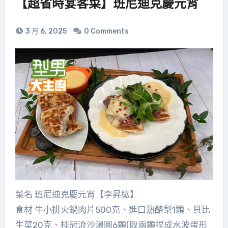
【超省時宴客菜】班尼迪克慶元宵
3 月 6, 2025
0 Comments
菜名 班尼迪克慶元宵【李昇紘】
食材 牛小排火鍋肉片500克、進口熟酪梨1顆、貝比
生菜20克、桂冠流沙湯圓6顆(取兩顆捏成水波蛋形