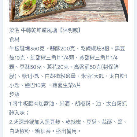
菜名 牛轉乾坤避風塘【林明威】
食材
牛板腱塊350克、蒜酥200克、乾辣椒段3根、黑豆
鼓10克、紅甜椒三角片1/4顆、黃甜椒三角片1/4
顆、豆酥50克、蔥花20克、高粱酒50克(封保鮮
膜)、糖1小匙、白胡椒粉適量、米酒1大匙、太白粉1
小匙、鹽巴10克 、蘿蔓生菜6片
步驟
1.將牛板腱肉加醬油、米酒、胡椒粉、油、太白粉抓
醃入味；
2.起深炒鍋加入黑豆鼓、乾辣椒、豆酥、蒜酥、鹽、
白胡椒粉、糖炒香，盛出備用。