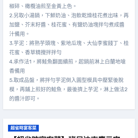
椒碎、橄欖油煎至金黃上色。
2.另取小湯鍋，下鮮奶油、泡軟乾燥桂花煮出味，再
加鹽、芥末籽醬、桂花蜜、有鹽奶油塊拌勻煮成醬
汁備用。
3.芋泥：將熟芋頭塊、紫地瓜塊、大仙李蜜餞丁、桂
花蜜、香草精攪拌拌勻
4.承作法1，將鮭魚翻面續煎，起鍋前淋上白蘭地嗆
香備用
5.取成品盤，將拌勻芋泥倒入圓型模具中壓緊後脫
模，再鋪上煎好的鮭魚，最後擠上芋泥，淋上做法2
的醬汁即可。
超省時宴客菜