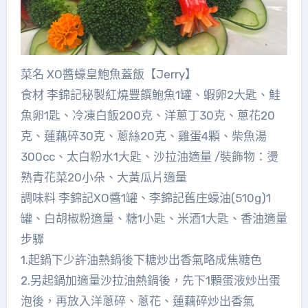
菜名 XO醬蠔皇鮑魚蓋飯【Jerry】
食材 李錦記秘製紅燒豐饌鮑魚1罐、蝦卵2大匙、鮭
魚卵1匙、冷凍白飯200克、洋蔥丁30克、蔥花20
克、蓮藕碎30克、蔥絲20克、雞蛋4顆、柴魚湯
300cc、太白粉水1大匙、沙拉油適量 /裝飾物：燙
熟青花菜20小朵、大黃瓜片適量
調味料 李錦記XO醬1罐、李錦記舊庄蠔油(510g)1
罐、白胡椒粉適量、糖1小匙、米酒1大匙、香油適量
步驟
1.起鍋下少許油熱鍋後下糖炒出香氣略成焦糖色
2.另起鍋加適量沙拉油熱鍋後，先下1顆蛋液炒出蛋
泡後，再放入洋蔥碎、蔥花、蓮藕碎炒出香氣