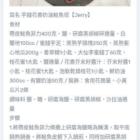
菜名 芋餞花香奶油鮭魚塔【Jerry】
食材
帶皮鮭魚菲力400克、鹽、研磨黑胡椒碎適量、白
蘭地100cc / 蜜餞芋泥：蒸熟芋頭塊250克、蒸熟紫
心地瓜200g、香草精1小匙、大仙李蜜餞丁60克、
桂花蜜1大匙、鹽適量 / 花香芥末籽醬汁：芥末籽醬1
小匙、桂花蜜1大匙、泡軟乾燥桂花1小匙、鮮奶油
300cc、有鹽奶油50克 / 裝飾：食用花適量、小黃
瓜片2條
調味料 鹽、糖、研磨海鹽、研磨黑胡椒、沙拉油適
量
步驟
1.將帶皮鮭魚菲力條撒上研磨海鹽略為醃漬，取平底
鍋熱鍋後，將鮭魚皮朝下入鍋煎，同時加研磨黑胡