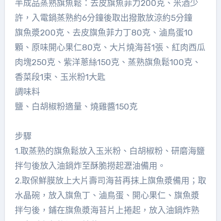
半成品蒸熟旗魚鬆：去皮旗魚菲力200克、米酒少
許，入電鍋蒸熟約6分鐘後取出撥散放涼約5分鐘
旗魚漿200克、去皮旗魚菲力丁80克、滷鳥蛋10
顆、原味開心果仁80克、大片燒海苔1張、紅肉西瓜
肉塊250克、紫洋蔥絲150克、蒸熟旗魚鬆100克、
香菜段1束、玉米粉1大匙
調味料
鹽、白胡椒粉適量、燒雞醬150克
步驟
1.取蒸熟的旗魚鬆放入玉米粉、白胡椒粉、研磨海鹽
拌勻後放入油鍋炸至酥脆撈起瀝油備用。
2.取保鮮膜放上大片壽司海苔再抹上旗魚漿備用；取
水晶碗，放入旗魚丁、滷鳥蛋、開心果仁、旗魚漿
拌勻後，鋪在旗魚漿海苔片上捲起，放入油鍋炸熟