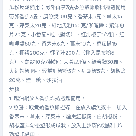
瓜粉反潮備用；另外再拿3隻香魚取卵將卵煎熟備用
帶卵香魚3隻、旗魚漿100克、香茅末5克、薑末15
克、芹菜末20克、細地瓜粉150克/咖喱醬：紫洋蔥
片20克、小番茄8粒（對切）、紅甜椒丁1/2顆、紅
咖哩醬50克、香茅末6克、薑末10克、番茄糊15
克、椰漿200克、椰子汁200克（拌入昆布粉5
克）、魚露10克/裝飾：大黃瓜1條、綠卷鬚30顆、
大紅辣椒1根、煙燻紅椒粉5克、紅胡椒5克、胡椒鹽
20克、鹽、糖、沙拉油
步驟
1. 起油鍋放入香魚炸熟撈起備用。
2.魚餅：取煮熟香魚卵捏碎，在放入旗魚漿中，加入
香茅末、薑末、芹菜末，煙熏紅椒粉、白胡椒粉、
胡椒鹽拌勻後塑形成球狀，放入上步驟的油鍋中炸
熟撈起備用。