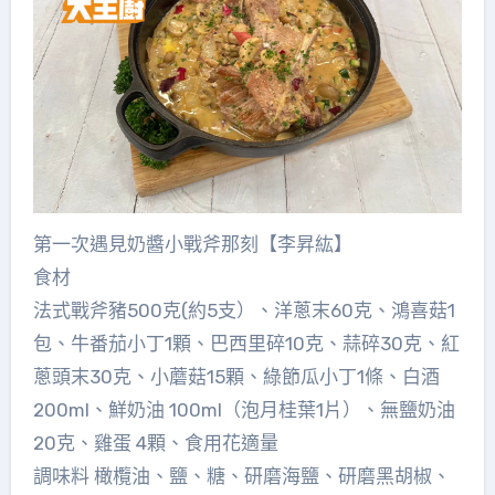
第一次遇見奶醬小戰斧那刻【李昇紘】
食材
法式戰斧豬500克(約5支）、洋蔥末60克、鴻喜菇1
包、牛番茄小丁1顆、巴西里碎10克、蒜碎30克、紅
蔥頭末30克、小蘑菇15顆、綠節瓜小丁1條、白酒
200ml、鮮奶油 100ml（泡月桂葉1片）、無鹽奶油
20克、雞蛋 4顆、食用花適量
調味料 橄欖油、鹽、糖、研磨海鹽、研磨黑胡椒、