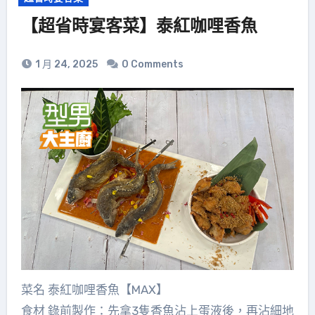
【超省時宴客菜】泰紅咖哩香魚
1 月 24, 2025
0 Comments
菜名 泰紅咖哩香魚【MAX】
食材 錄前製作：先拿3隻香魚沾上蛋液後，再沾細地