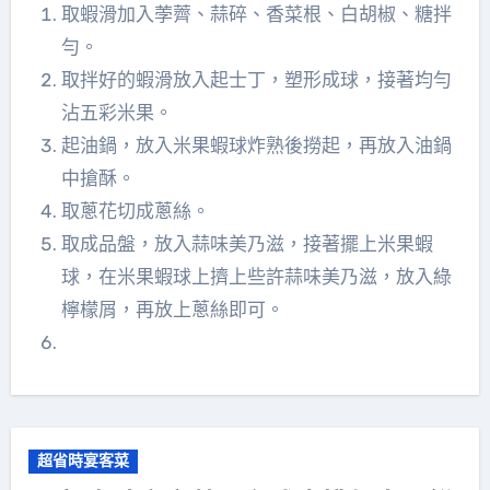
取蝦滑加入荸薺、蒜碎、香菜根、白胡椒、糖拌
勻。
取拌好的蝦滑放入起士丁，塑形成球，接著均勻
沾五彩米果。
起油鍋，放入米果蝦球炸熟後撈起，再放入油鍋
中搶酥。
取蔥花切成蔥絲。
取成品盤，放入蒜味美乃滋，接著擺上米果蝦
球，在米果蝦球上擠上些許蒜味美乃滋，放入綠
檸檬屑，再放上蔥絲即可。
超省時宴客菜