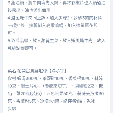
3.起油鍋，將牛肉塊先入鍋、再將彩椒片也入鍋過油
後撈出，油也濾出備用
4.避風塘牛肉同上鍋，加入步驟2、步驟3的的材料
一起拌炒，接著倒入高粱嗆鍋，加入適量蔥花即
可。
5.取成品盤，放入蘿蔓生菜，放入避風塘牛肉，放入
蔥絲點綴即可。
菜名 花開富貴鮮蝦球【湯承宇】
食材 蝦滑300克、荸薺碎10克、香菜根10克、蒜碎
10克、起士片4片（疊起來切丁）、胡椒粉2克、糖
1g、蔥20克(裝飾)、五色米果50克、蒜味美乃滋30
克、番椒粉5克、冰塊水1碗、綠檸檬1顆、乾冰
步驟