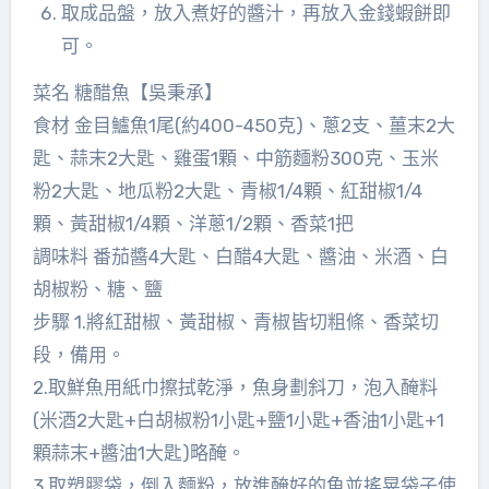
取成品盤，放入煮好的醬汁，再放入金錢蝦餅即
可。
菜名 糖醋魚【吳秉承】
食材 金目鱸魚1尾(約400-450克)、蔥2支、薑末2大
匙、蒜末2大匙、雞蛋1顆、中筋麵粉300克、玉米
粉2大匙、地瓜粉2大匙、青椒1/4顆、紅甜椒1/4
顆、黃甜椒1/4顆、洋蔥1/2顆、香菜1把
調味料 番茄醬4大匙、白醋4大匙、醬油、米酒、白
胡椒粉、糖、鹽
步驟 1.將紅甜椒、黃甜椒、青椒皆切粗條、香菜切
段，備用。
2.取鮮魚用紙巾擦拭乾淨，魚身劃斜刀，泡入醃料
(米酒2大匙+白胡椒粉1小匙+鹽1小匙+香油1小匙+1
顆蒜末+醬油1大匙)略醃。
3.取塑膠袋，倒入麵粉，放進醃好的魚並搖晃袋子使