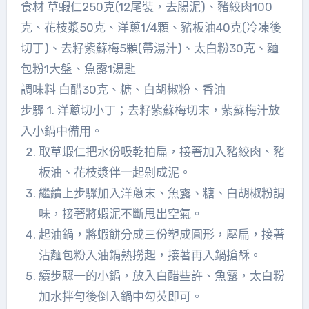
食材 草蝦仁250克(12尾裝，去腸泥)、豬絞肉100
克、花枝漿50克、洋蔥1/4顆、豬板油40克(冷凍後
切丁)、去籽紫蘇梅5顆(帶湯汁)、太白粉30克、麵
包粉1大盤、魚露1湯匙
調味料 白醋30克、糖、白胡椒粉、香油
步驟 1. 洋蔥切小丁；去籽紫蘇梅切末，紫蘇梅汁放
入小鍋中備用。
取草蝦仁把水份吸乾拍扁，接著加入豬絞肉、豬
板油、花枝漿伴一起剁成泥。
繼續上步驟加入洋蔥末、魚露、糖、白胡椒粉調
味，接著將蝦泥不斷甩出空氣。
起油鍋，將蝦餅分成三份塑成圓形，壓扁，接著
沾麵包粉入油鍋熟撈起，接著再入鍋搶酥。
續步驟一的小鍋，放入白醋些許、魚露，太白粉
加水拌勻後倒入鍋中勾芡即可。