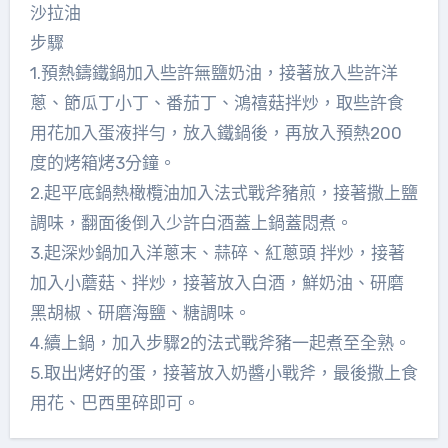
沙拉油
步驟
1.預熱鑄鐵鍋加入些許無鹽奶油，接著放入些許洋
蔥、節瓜丁小丁、番茄丁、鴻禧菇拌炒，取些許食
用花加入蛋液拌勻，放入鐵鍋後，再放入預熱200
度的烤箱烤3分鐘。
2.起平底鍋熱橄欖油加入法式戰斧豬煎，接著撒上鹽
調味，翻面後倒入少許白酒蓋上鍋蓋悶煮。
3.起深炒鍋加入洋蔥末、蒜碎、紅蔥頭 拌炒，接著
加入小蘑菇、拌炒，接著放入白酒，鮮奶油、研磨
黑胡椒、研磨海鹽、糖調味。
4.續上鍋，加入步驟2的法式戰斧豬一起煮至全熟。
5.取出烤好的蛋，接著放入奶醬小戰斧，最後撒上食
用花、巴西里碎即可。