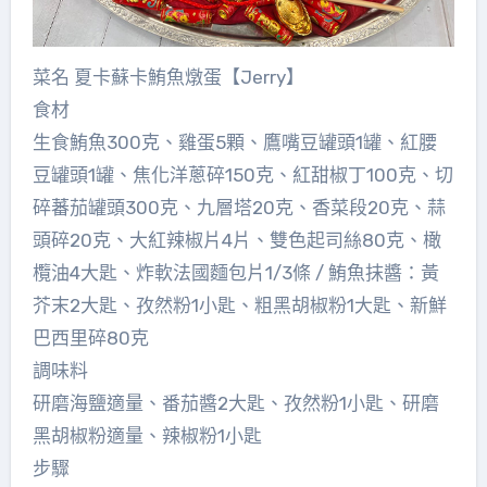
菜名 夏卡蘇卡鮪魚燉蛋【Jerry】
食材
生食鮪魚300克、雞蛋5顆、鷹嘴豆罐頭1罐、紅腰
豆罐頭1罐、焦化洋蔥碎150克、紅甜椒丁100克、切
碎蕃茄罐頭300克、九層塔20克、香菜段20克、蒜
頭碎20克、大紅辣椒片4片、雙色起司絲80克、橄
欖油4大匙、炸軟法國麵包片1/3條 / 鮪魚抹醬：黃
芥末2大匙、孜然粉1小匙、粗黑胡椒粉1大匙、新鮮
巴西里碎80克
調味料
研磨海鹽適量、番茄醬2大匙、孜然粉1小匙、研磨
黑胡椒粉適量、辣椒粉1小匙
步驟