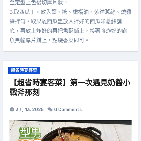
至定型上色後切厚片狀。
3.取西瓜丁，放入鹽、糖、橄欖油、紫洋蔥絲、燒雞
醬拌勻，取果雕西瓜盅放入拌好的西瓜洋蔥絲舖
底，再放上炸好的再把魚酥鋪上，接著將炸好的旗
魚黑輪厚片鋪上，點綴香菜即可。
超省時宴客菜
【超省時宴客菜】第一次遇見奶醬小
戰斧那刻
3 月 13, 2025
0 Comments