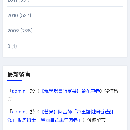
2011
(531)
2010
(527)
2009
(298)
0
(1)
最新留言
「
admin
」於〈
【現學現賣指定菜】菊花中卷
〉發佈留
言
「
admin
」於〈
【芒果】阿基師「帝王蟹鉗焗香芒酥
派」 & 詹姆士「墨西哥芒果牛肉卷」
〉發佈留言