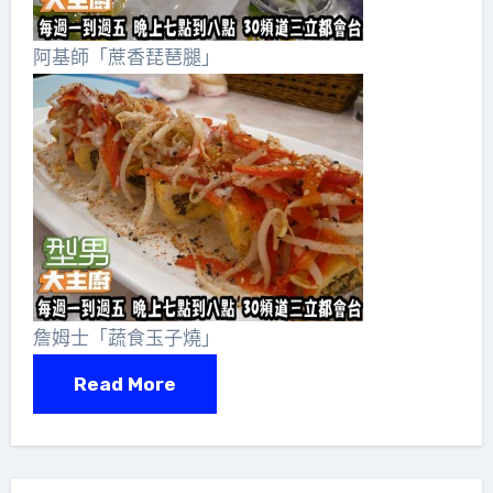
阿基師「蔗香琵琶腿」
詹姆士「蔬食玉子燒」
Read More