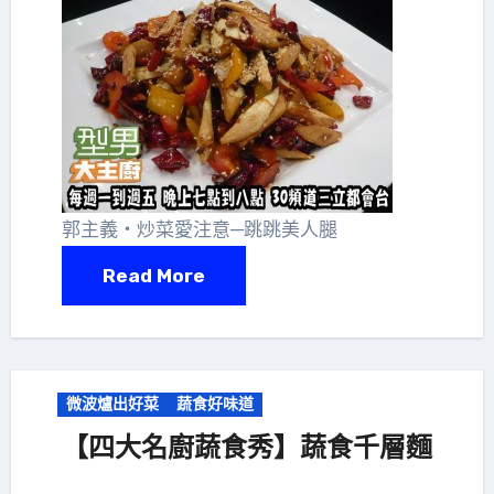
郭主義‧炒菜愛注意─跳跳美人腿
Read More
微波爐出好菜
蔬食好味道
【四大名廚蔬食秀】蔬食千層麵