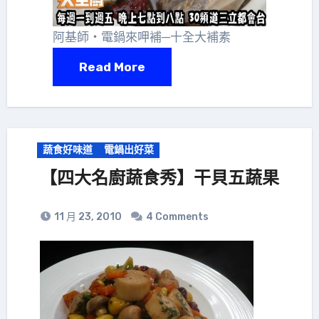
阿基師‧電鍋來呷補─十全大補素
Read More
蔬食好味道
電鍋出好菜
【四大名廚蔬食秀】干貝五蔬果
11 月 23, 2010
4 Comments