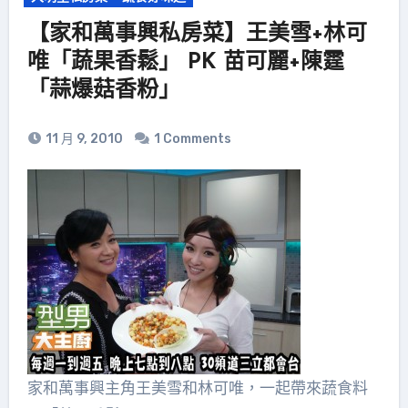
【家和萬事興私房菜】王美雪+林可
唯「蔬果香鬆」 PK 苗可麗+陳霆
「蒜爆菇香粉」
11 月 9, 2010
1 Comments
家和萬事興主角王美雪和林可唯，一起帶來蔬食料