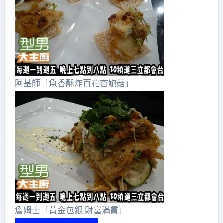
阿基師「魚香酥炸百花杏鮑菇」
詹姆士「黃金包銀 財富滿貫」