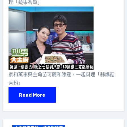
理「蔬果香鬆」
家和萬事興主角苗可麗和陳霆，一起料理「蒜爆菇
香粉」
Read More