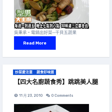
吳秉承‧電鍋出好菜─干貝五蔬果
Read More
炒菜愛注意
蔬食好味道
【四大名廚蔬食秀】跳跳美人腿
11 月 23, 2010
0 Comments