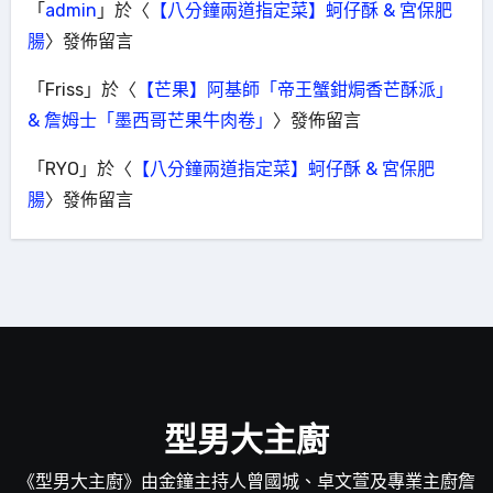
「
admin
」於〈
【八分鐘兩道指定菜】蚵仔酥 & 宮保肥
腸
〉發佈留言
「
Friss
」於〈
【芒果】阿基師「帝王蟹鉗焗香芒酥派」
& 詹姆士「墨西哥芒果牛肉卷」
〉發佈留言
「
RYO
」於〈
【八分鐘兩道指定菜】蚵仔酥 & 宮保肥
腸
〉發佈留言
型男大主廚
《型男大主廚》由金鐘主持人曾國城、卓文萱及專業主廚詹