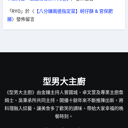
「
RYO
」於〈
【八分鐘兩道指定菜】蚵仔酥 & 宮保肥
腸
〉發佈留言
型男大主廚
《型男大主廚》由金鐘主持人曾國城、卓文萱及專業主廚詹
姆士、吳秉承所共同主持，開播十餘年來不斷推陳出新，將
料理融入綜藝，讓美食多了歡笑的調味，帶給大家幸福的晚
餐時刻。