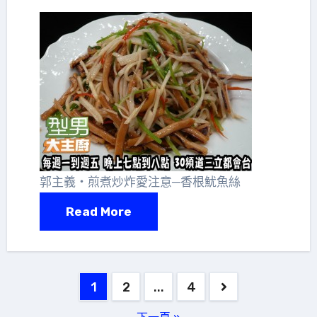
郭主義‧煎煮炒炸愛注意─香根魷魚絲
Read More
文
1
2
...
4
章