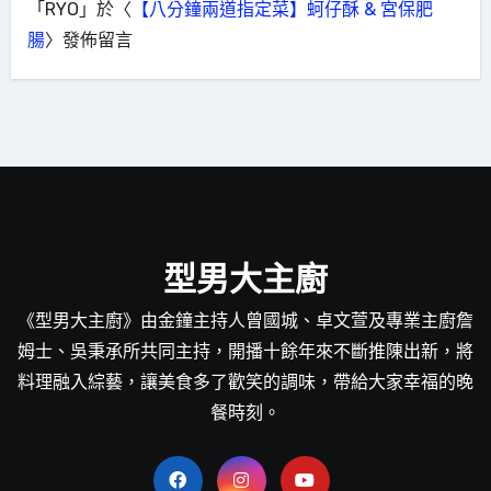
「
RYO
」於〈
【八分鐘兩道指定菜】蚵仔酥 & 宮保肥
腸
〉發佈留言
型男大主廚
《型男大主廚》由金鐘主持人曾國城、卓文萱及專業主廚詹
姆士、吳秉承所共同主持，開播十餘年來不斷推陳出新，將
料理融入綜藝，讓美食多了歡笑的調味，帶給大家幸福的晚
餐時刻。