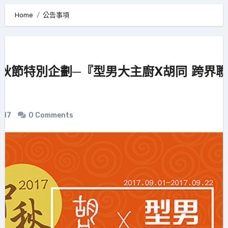
Home
公告事項
7中秋節特別企劃─『型男大主廚X胡同 跨界
017
0 Comments