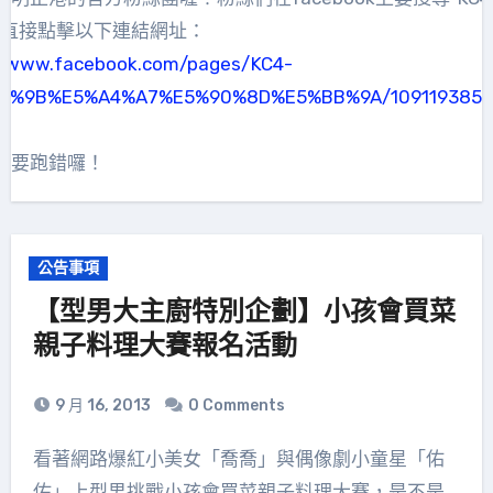
是直接點擊以下連結網址：
//www.facebook.com/pages/KC4-
B%9B%E5%A4%A7%E5%90%8D%E5%BB%9A/1091193857
不要跑錯囉！
公告事項
【型男大主廚特別企劃】小孩會買菜
親子料理大賽報名活動
9 月 16, 2013
0 Comments
看著網路爆紅小美女「喬喬」與偶像劇小童星「佑
佑」上型男挑戰小孩會買菜親子料理大賽，是不是