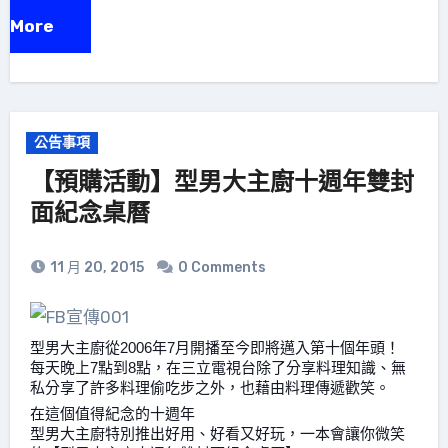
d More
公告事項
【預購活動】型男大主廚十週年雙封
面紀念桌曆
11 月 20, 2015
0 Comments
型男大主廚從2006年7月開播至今即將邁入第十個年頭！
每天晚上7點到8點，在三立電視台除了分享料理知識、無
私分享了許多料理偷吃步之外，也藉由料理傳遞歡笑。
在這個值得紀念的十週年
型男大主廚特別推出好用、好看又好玩，一本會讓你微笑