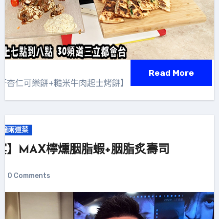
Read More
牛肝杏仁可樂餅+糙米牛肉起士烤餅】
分鐘兩道菜
宴】MAX檸燻胭脂蝦+胭脂炙壽司
0 Comments