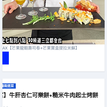
MAX【芒果龍蝦壽司卷+芒果寶盒提拉米蘇】
分鐘兩道菜
宴】牛肝杏仁可樂餅+糙米牛肉起士烤餅