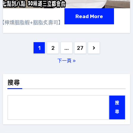
Read More
X【檸燻胭脂蝦+胭脂炙壽司】
文
1
2
...
27
章
下一頁 »
分
頁
搜尋
搜
尋