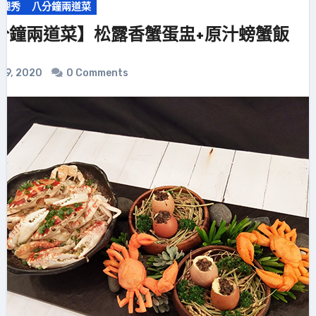
料理秀
八分鐘兩道菜
分鐘兩道菜】松露香蟹蛋盅+原汁螃蟹飯
29, 2020
0 Comments