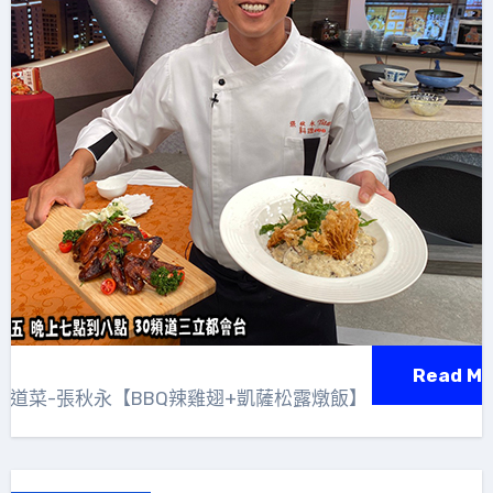
Read Mo
兩道菜-張秋永【BBQ辣雞翅+凱薩松露燉飯】