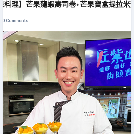
果料理】芒果龍蝦壽司卷+芒果寶盒提拉米
0 Comments