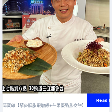
Read M
賞-邱寶郎【藜麥胭脂蝦燉飯+芒果優酪燕麥餅】