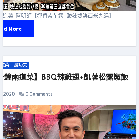
兩道菜-阿明師【椰香紫芋露+酸辣雙鮮西米丸湯】
ad More
兩道菜
展功夫
分鐘兩道菜】BBQ辣雞翅+凱薩松露燉飯
5, 2020
0 Comments