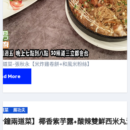
兩道菜-張秋永【米炸雞卷餅+和風米粉絲】
ad More
兩道菜
展功夫
分鐘兩道菜】椰香紫芋露+酸辣雙鮮西米丸