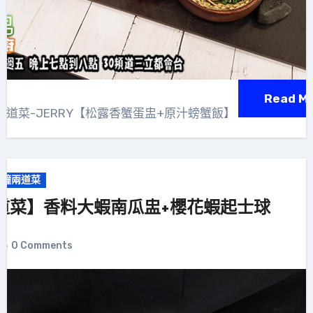
Read M
兩道菜-JERRY【松露香蟹蛋盅+原汁螃蟹飯】
分鐘兩道菜
道菜】香料大蝦南瓜盅+櫻花蝦起士球
0 Comments