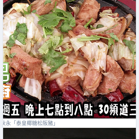
張秋永「泰皇椰糖松阪豬」