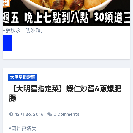
賞-張秋永「叻沙麵」
e
大明星指定菜
【大明星指定菜】蝦仁炒蛋&蔥爆肥
腸
12 月 26, 2016
0 Comments
*圖片已遺失