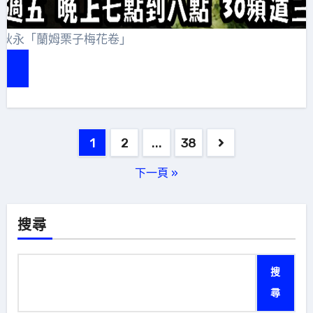
張秋永「蘭姆栗子梅花卷」
e
文
1
2
...
38
章
下一頁 »
分
頁
搜尋
搜
尋