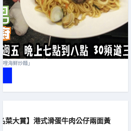
咖哩海鮮炒麵」
e
名菜大賞】港式滑蛋牛肉公仔兩面黃