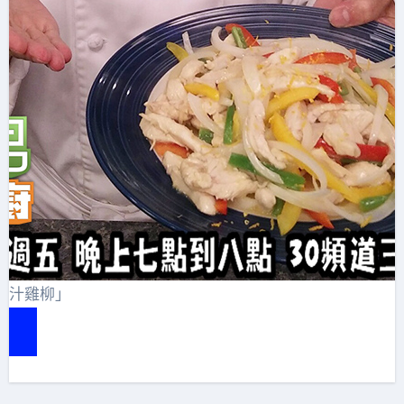
橙汁雞柳」
e