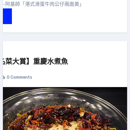
賞-阿基師「港式滑蛋牛肉公仔兩面黃」
e
名菜大賞】重慶水煮魚
0 Comments