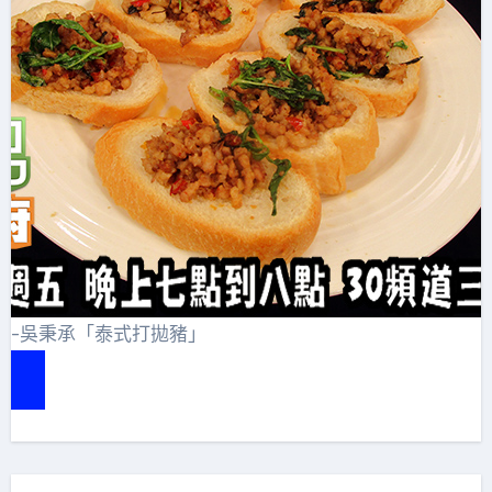
賞-吳秉承「泰式打拋豬」
e