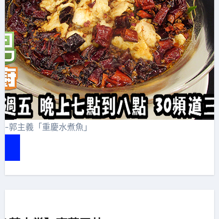
賞-郭主義「重慶水煮魚」
e