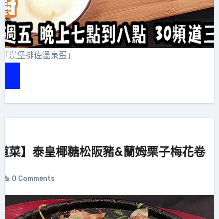
士「漢堡排佐溫泉蛋」
e
道菜】泰皇椰糖松阪豬&蘭姆栗子梅花卷
0 Comments