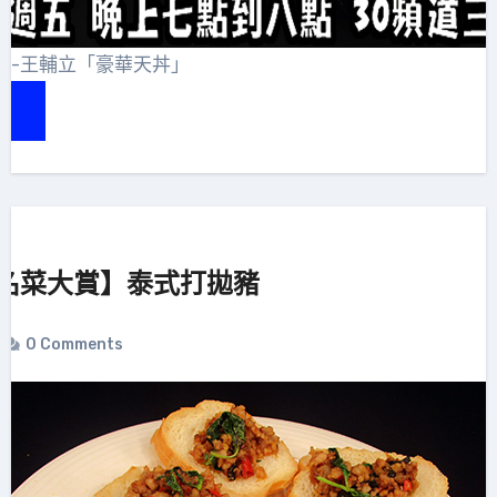
賞-王輔立「豪華天丼」
e
名菜大賞】泰式打拋豬
0 Comments