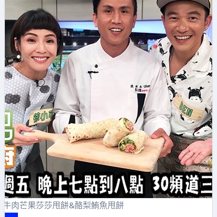
】牛肉芒果莎莎甩餅&酪梨鮪魚甩餅