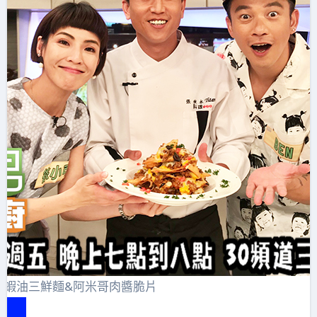
】蝦油三鮮麵&阿米哥肉醬脆片