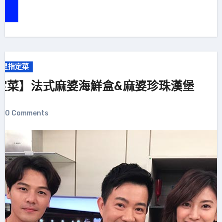
明星指定菜
定菜】法式麻婆海鮮盒&麻婆珍珠漢堡
0 Comments