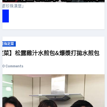
麻婆珍珠漢堡」
明星指定菜
定菜】松露雞汁水煎包&爆漿打拋水煎包
0 Comments