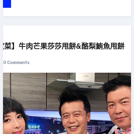
定菜】牛肉芒果莎莎甩餅&酪梨鮪魚甩餅
0 Comments