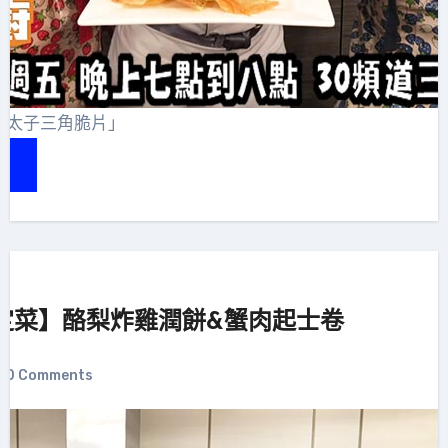
明太子三角脆片」
定菜】酪梨炸雞潤餅&蟹肉起士卷
0 Comments