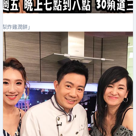
酪梨炸雞潤餅」