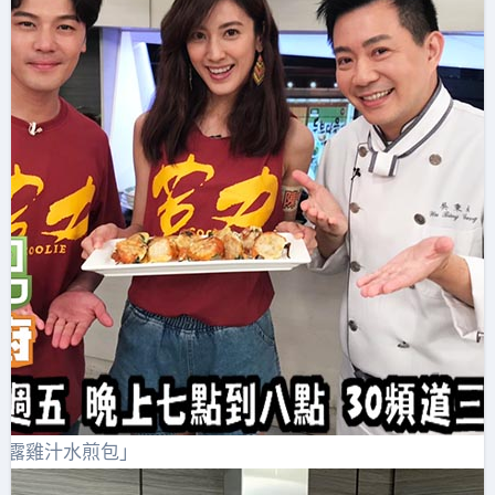
松露雞汁水煎包」