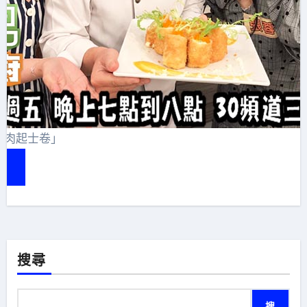
蟹肉起士卷」
搜尋
搜