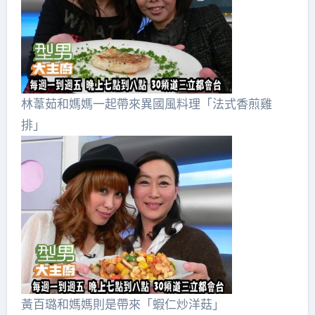
林葦茹和媽媽一起帶來異國風料理「法式香煎雞
排」
黃百璐和媽媽則是帶來「蝦仁炒洋菇」