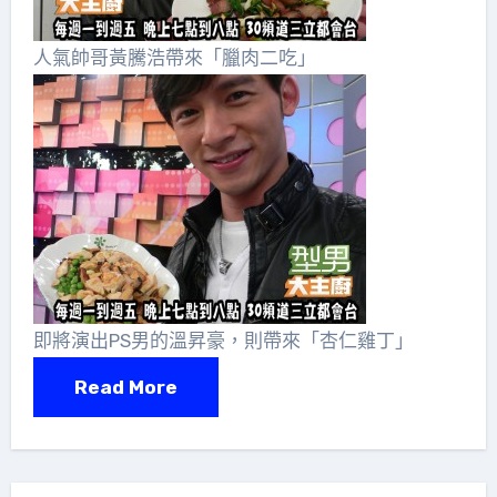
人氣帥哥黃騰浩帶來「臘肉二吃」
即將演出PS男的溫昇豪，則帶來「杏仁雞丁」
Read More