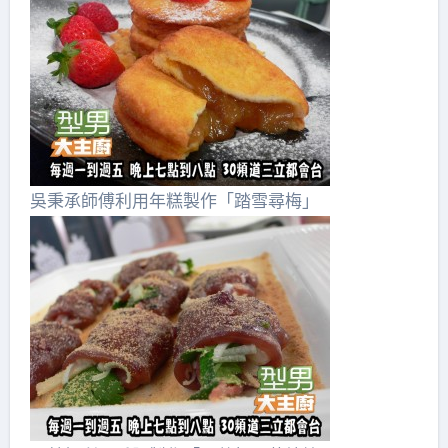
吳秉承師傅利用年糕製作「踏雪尋梅」