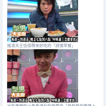
搖滾天王伍佰帶來好吃的「詩情早餐」
出新專輯的小鬼黃鴻升則是帶來「最殺氣的螞蟻上