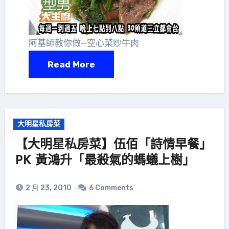
阿基師教你做─空心菜炒牛肉
Read More
大明星私房菜
【大明星私房菜】伍佰「詩情早餐」
PK 黃鴻升「最殺氣的螞蟻上樹」
2 月 23, 2010
6 Comments