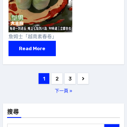
詹姆士「越南素春卷」
Read More
文
1
2
3
章
下一頁 »
分
頁
搜尋