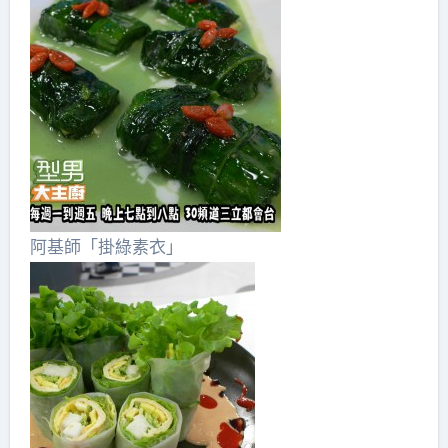
阿基師「掛綠素衣」