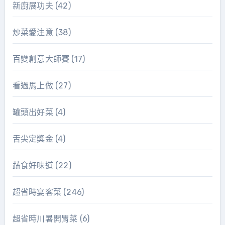
新廚展功夫
(42)
炒菜愛注意
(38)
百變創意大師賽
(17)
看過馬上做
(27)
罐頭出好菜
(4)
舌尖定獎金
(4)
蔬食好味道
(22)
超省時宴客菜
(246)
超省時川暑開胃菜
(6)