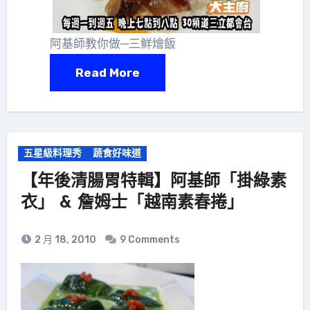
阿基師教你做─三鮮燴飯
Read More
五星級料理秀
蔬食好味道
【年後清腸胃特輯】阿基師「掛綠素
衣」 & 詹姆士「越南素春捲」
2 月 18, 2010
9 Comments