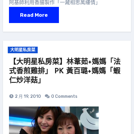
阿基師利用香腸製作「一藏相思萬縷情」
Read More
大明星私房菜
【大明星私房菜】林葦茹+媽媽「法
式香煎雞排」 PK 黃百璐+媽媽「蝦
仁炒洋菇」
2 月 19, 2010
0 Comments