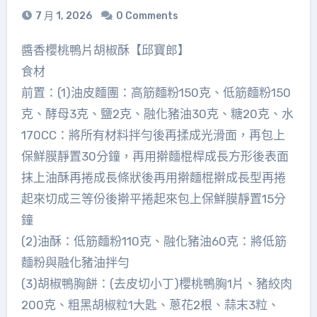
7 月 1, 2026
0 Comments
醬香櫻桃鴨片胡椒酥【邱寶郎】
食材
前置：(1)油皮麵團：高筋麵粉150克、低筋麵粉150
克、酵母3克、鹽2克、融化豬油30克、糖20克、水
170CC：將所有材料拌勻後再揉成光滑面，再包上
保鮮膜靜置30分鐘，再用擀麵棍桿成長方形後表面
抹上油酥再捲成長條狀後再用擀麵棍擀成長型再捲
起來切成三等份後擀平捲起來包上保鮮膜靜置15分
鐘
(2)油酥：低筋麵粉110克、融化豬油60克：將低筋
麵粉與融化豬油拌勻
(3)胡椒鴨胸餅：(去皮切小丁)櫻桃鴨胸1片、豬絞肉
200克、粗黑胡椒粒1大匙、蔥花2根、蒜末3粒、