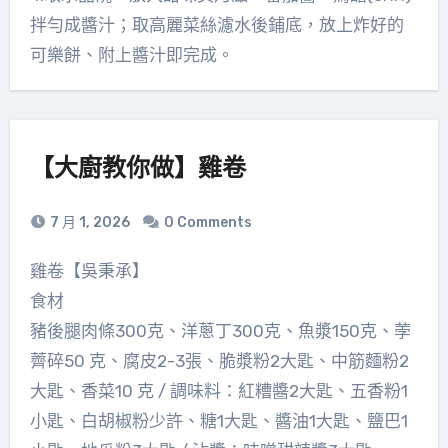
拌勻成醬汁；取高麗菜絲濾水後鋪底，放上炸好的
可樂餅、附上醬汁即完成。
【大廚教你做】雞卷
7 月 1, 2026
0 Comments
雞卷【吳秉承】
食材
豬後腿肉條300克、洋蔥丁300克、魚漿150克、荸
薺碎50 克、腐皮2-3張、脆漿粉2大匙、中筋麵粉2
大匙、香菜10 克 / 調味料：紅糟醬2大匙、五香粉1
小匙、白胡椒粉少許、糖1大匙、醬油1大匙、鹽巴1