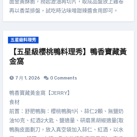
面金黃酥脆，撈起瀝油再切片，取成品盤放上雞卷
再以香菜排盤，試吃時沾味噌甜辣醬食用即可。
五星級料理秀
【五星級櫻桃鴨料理秀】鴨香寶藏黃
金窩
7 月 1, 2026
0 Comments
鴨香寶藏黃金窩【JERRY】
食材
前置：舒肥鴨胸：櫻桃鴨胸1片、蒜仁2顆、無鹽奶
油10克、紅酒2大匙、鹽適量、研磨黑胡椒適量(取
鴨胸皮面劃刀，放入真空袋加入蒜仁、紅酒，以水