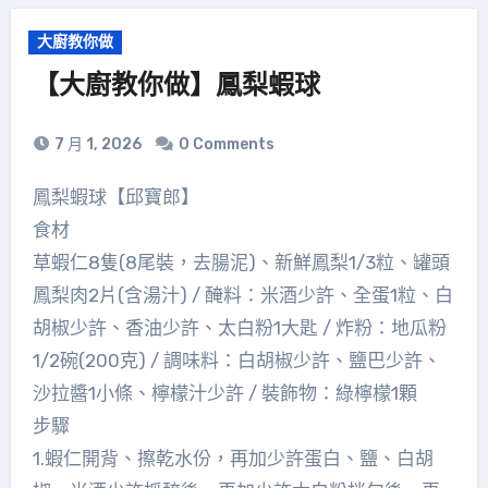
大廚教你做
【大廚教你做】鳳梨蝦球
7 月 1, 2026
0 Comments
鳳梨蝦球【邱寶郎】
食材
草蝦仁8隻(8尾裝，去腸泥)、新鮮鳳梨1/3粒、罐頭
鳳梨肉2片(含湯汁) / 醃料：米酒少許、全蛋1粒、白
胡椒少許、香油少許、太白粉1大匙 / 炸粉：地瓜粉
1/2碗(200克) / 調味料：白胡椒少許、鹽巴少許、
沙拉醬1小條、檸檬汁少許 / 裝飾物：綠檸檬1顆
步驟
1.蝦仁開背、擦乾水份，再加少許蛋白、鹽、白胡