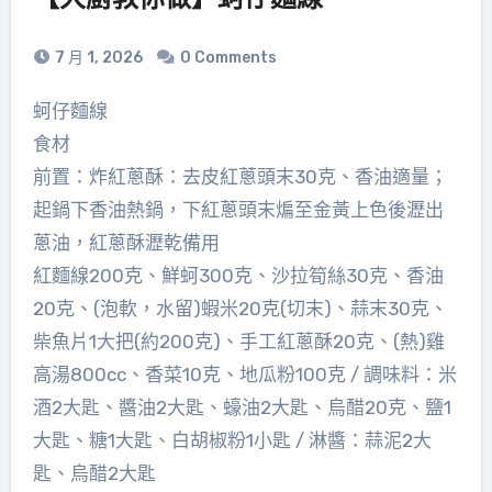
7 月 1, 2026
0 Comments
蚵仔麵線
食材
前置：炸紅蔥酥：去皮紅蔥頭末30克、香油適量；
起鍋下香油熱鍋，下紅蔥頭末煸至金黃上色後瀝出
蔥油，紅蔥酥瀝乾備用
紅麵線200克、鮮蚵300克、沙拉筍絲30克、香油
20克、(泡軟，水留)蝦米20克(切末)、蒜末30克、
柴魚片1大把(約200克)、手工紅蔥酥20克、(熱)雞
高湯800cc、香菜10克、地瓜粉100克 / 調味料：米
酒2大匙、醬油2大匙、蠔油2大匙、烏醋20克、鹽1
大匙、糖1大匙、白胡椒粉1小匙 / 淋醬：蒜泥2大
匙、烏醋2大匙