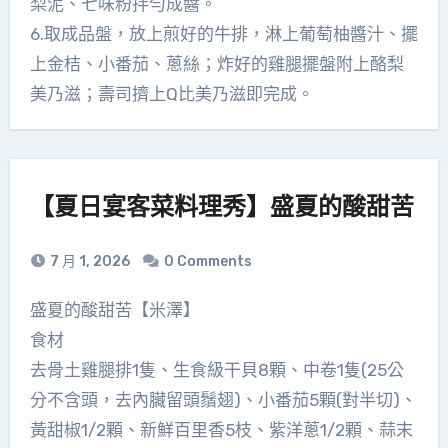
梨泥、七味粉拌勻成醬。
6.取成品盤，放上煎好的牛排，淋上葡萄柚醬汁、擺
上金桔、小番茄、蔥絲；炸好的雞腿擺盤附上酪梨
美乃滋；壽司擠上Q比美乃滋即完成。
【夏日宴客菜料理秀】盛夏的酸甜苦
7 月 1, 2026
0 Comments
盛夏的酸甜苦【米澤】
食材
去骨土雞腿排1隻、生食級干貝8顆、中卷1隻(25公
分不含頭，去內臟留頭鬚翅)、小番茄5顆(對半切)、
黃甜椒1/2顆、新鮮百里香5枝、紫洋蔥1/2顆、蒜末