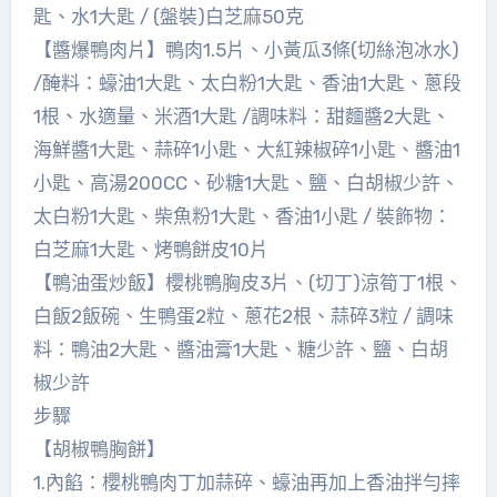
匙、水1大匙 / (盤裝)白芝麻50克
【醬爆鴨肉片】鴨肉1.5片、小黃瓜3條(切絲泡冰水)
/醃料：蠔油1大匙、太白粉1大匙、香油1大匙、蔥段
1根、水適量、米酒1大匙 /調味料：甜麵醬2大匙、
海鮮醬1大匙、蒜碎1小匙、大紅辣椒碎1小匙、醬油1
小匙、高湯200CC、砂糖1大匙、鹽、白胡椒少許、
太白粉1大匙、柴魚粉1大匙、香油1小匙 / 裝飾物：
白芝麻1大匙、烤鴨餅皮10片
【鴨油蛋炒飯】櫻桃鴨胸皮3片、(切丁)涼筍丁1根、
白飯2飯碗、生鴨蛋2粒、蔥花2根、蒜碎3粒 / 調味
料：鴨油2大匙、醬油膏1大匙、糖少許、鹽、白胡
椒少許
步驟
【胡椒鴨胸餅】
1.內餡：櫻桃鴨肉丁加蒜碎、蠔油再加上香油拌勻摔