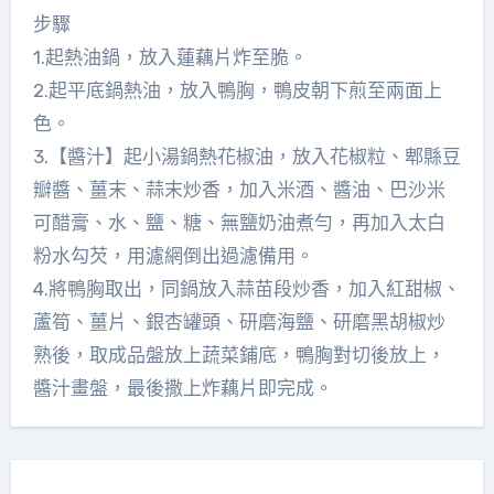
步驟
1.起熱油鍋，放入蓮藕片炸至脆。
2.起平底鍋熱油，放入鴨胸，鴨皮朝下煎至兩面上
色。
3.【醬汁】起小湯鍋熱花椒油，放入花椒粒、郫縣豆
瓣醬、薑末、蒜末炒香，加入米酒、醬油、巴沙米
可醋膏、水、鹽、糖、無鹽奶油煮勻，再加入太白
粉水勾芡，用濾網倒出過濾備用。
4.將鴨胸取出，同鍋放入蒜苗段炒香，加入紅甜椒、
蘆筍、薑片、銀杏罐頭、研磨海鹽、研磨黑胡椒炒
熟後，取成品盤放上蔬菜鋪底，鴨胸對切後放上，
醬汁畫盤，最後撒上炸藕片即完成。