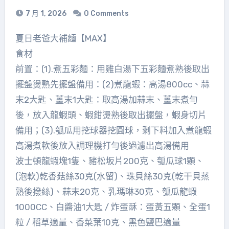
7 月 1, 2026
0 Comments
夏日老爸大補麵【MAX】
食材
前置：(1).煮五彩麵：用雞白湯下五彩麵煮熟後取出
擺盤燙熟先擺盤備用：(2)煮龍蝦：高湯800cc、蒜
末2大匙、薑末1大匙：取高湯加蒜末、薑末煮勻
後，放入龍蝦頭、蝦鉗燙熟後取出擺盤，蝦身切片
備用；(3).瓠瓜用挖球器挖圓球，剩下料加入煮龍蝦
高湯煮軟後放入調理機打勻後過濾出高湯備用
波士頓龍蝦塊1隻、豬松坂片200克、瓠瓜球1顆、
(泡軟)乾香菇絲30克(水留)、珠貝絲30克(乾干貝蒸
熟後撥絲)、蒜末20克、乳瑪琳30克、瓠瓜龍蝦
1000CC、白醬油1大匙 / 炸蛋酥：蛋黃五顆、全蛋1
粒 / 稻草適量、香菜葉10克、黑色鹽巴適量