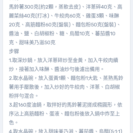
馬鈴薯300克(約2顆，蒸軟去皮)、洋蔥碎40克、高
麗菜絲40克(打冰)、牛絞肉60克、雞蛋3顆、味醂
20克、高筋麵粉60克(盤裝)、麵包粉50克(盤裝)、
醬油、鹽、白胡椒粉、糖、烏醋10克、蕃茄醬10
克、甜味美乃滋50克
步驟
1.取深炒鍋，放入洋蔥碎炒至金黃，加入牛絞肉續
炒，接著加入味醂、醬油炒勻後濾出備用。
2.取水晶碗，放入蛋黃1顆、麵包粉1大匙、蒸熟馬鈴
薯用手壓散後，加入炒好的牛絞肉、洋蔥、白胡椒
粉拌勻混合。
3.起160度油鍋，取拌好的馬鈴薯泥搓成橢圓形，依
序沾上高筋麵粉、蛋液、麵包粉後放入鍋中炸至上
色。
4.取水晶碗，放入甜味美乃滋、蕃茄醬、烏醋(5:1:1)