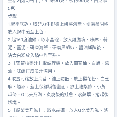
金桔2顆(切對半)、七味粉1克、櫻花粉5克、白芝麻
5克
步驟
1.起平底鍋，取菲力牛排撒上研磨海鹽、研磨黑胡椒
放入鍋中煎至上色。
2.起160度油鍋，取水晶碗，放入雞腿塊、味醂、蒜
泥、薑泥、研磨海鹽、研磨黑胡椒、醬油抓醃後，
沾太白粉放入鍋中炸至熟。
3.【葡萄柚醬汁】取調理機，放入葡萄柚、白醋、醬
油、味醂打成醬汁備用。
4.取壽司簾放上海苔，鋪上醋飯、放上櫻花粉、白芝
麻、蝦卵，蓋上保鮮膜後翻面，放上酪梨條、小黃
瓜條、Q比美乃滋、炙燒後的鮭魚、紫蘇葉，捲起後
切塊。
5.【酪梨美乃滋】：取水晶碗，放入Q比美乃滋、酪