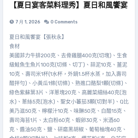
【夏日宴客菜料理秀】夏日和風饗宴
7 月 1, 2026
0 Comments
夏日和風饗宴【張秋永】
食材
美國菲力牛排200克、去骨雞腿400克(切塊)、生食
級鮭魚生魚片100克(切條、切丁)、蒜泥10克、薑泥
10克、壽司米1杯(1水杯，外鍋1.5杯水蒸，加入壽司
醋拌勻)、小黃瓜1條(切條)、熟進口酪梨1顆(切條)、
綠色紫蘇葉3片、洋蔥塊20克、高麗菜細絲40克(泡
水)、蔥絲5克(泡水)、聖女小蕃茄3顆(切對半)、Q比
美乃滋50克、檸檬汁10克、味醂50克、白醋15克、
壽司海苔1片、太白粉60克、蝦卵30克、米酒60
克、醬油50克、鹽、研磨黑胡椒、葡萄柚塊40克、