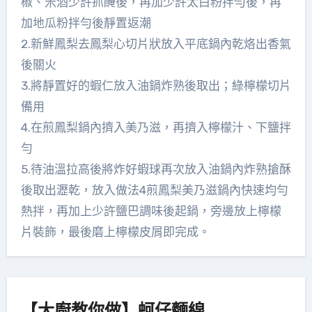
椒、米酒少許抓醃後，再加少許太白粉拌勻後，再
加地瓜粉拌勻後靜置返潮
2.新鮮鳳梨去鳳梨心切片狀放入平底鍋內乾烙出香氣
後關火
3.將靜置好的蝦仁放入油鍋炸熟後取出；綠檸檬切片
備用
4.在煎鳳梨鍋內擠入美乃滋，再擠入檸檬汁、下鹽拌
勻
5.待油溫拉高後將炸好蝦球再次放入油鍋內炸熟搶酥
後取出瀝乾，放入做法4煎鳳梨美乃滋鍋內快速均勻
熱拌，再加上少許鹽巴調味後起鍋，旁邊放上檸檬
片裝飾，最後磨上檸檬皮屑即完成。
【大廚教你做】蚵仔麵線