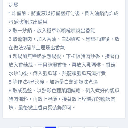
步驟
1.炸蛋酥：將蛋液以打蛋器打勻後，倒入油鍋內炸成
蛋酥狀後取出備用
2.取一炒鍋，放入稻草以噴槍噴燒出香氣
3.取龍蝦肉，加入香油、白胡椒粉、黑鹽抓醃後，放
在做法2稻草上煙燻出香氣
4.起鍋加無鹽奶油熱鍋後，下松阪豬肉炒香，接著再
放入香菇絲、干貝絲爆香後，再放入乳瑪琳、香菇
水炒勻後，倒入瓠瓜球、熱龍蝦瓠瓜高湯拌煮
5.等作法4煮滾後，加適量白醬油調味煮滾
6.取成品盤，以熟彩色蔬菜麵鋪底，倒入煮好的瓠瓜
豬肉湯料，再放上蛋酥，接著放上煙燻好的龍蝦肉
塊，最後撒上香菜葉裝飾即可。