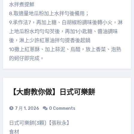
水拌煮提鮮
8.取適量地瓜粉加上水拌勻後備用；
9.承作法7，再加上糖、白胡椒粉調味後轉小火，淋
上地瓜粉水均勻勾芡後，再加1小匙糖、醬油調味
後，淋上少許紅蔥油拌勻提香後起鍋
10撒上紅蔥酥、加上蒜泥、烏醋，放上香菜、泡熟
的蚵仔即完成。
【大廚教你做】日式可樂餅
7 月 1, 2026
0 Comments
日式可樂餅(3顆)【張秋永】
食材