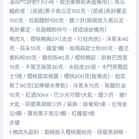
溫60°C舒肥1.5小時，取出後擦乾表面備用)；南瓜
麵疙瘩：(蒸過)栗子南瓜泥100克、(蒸過)馬鈴薯泥
150克、低筋麵粉100克、鹽少許(取碗放入南瓜泥、
馬鈴薯泥、低筋麵粉拌勻，捏成球狀備用)
鴨肉丸：櫻桃鴨胸2片(去皮，打絞肉狀)、洋蔥末40
克、蒜末15克、雞蛋1顆、帕瑪森起士粉20克、義式
香料粉20克、麵包粉40克 / 櫻桃鴨餃：新鮮巴西里
15克、平葉芝麻葉30克、水餃皮20張、卡門貝爾起
士1塊 / 櫻桃甜菜根醬：櫻桃200克(取果肉)、甜菜
根丁80克(加檸檬水煮軟)、洋蔥末15克、無鹽奶油
10克、紅酒50ml、巴沙米可醋1大匙、鹽少許、糖1
大匙、研磨黑胡椒少許 / 裝飾：綠葡萄1串、台灣金
瓜1顆、寶貝栗子南瓜1顆、紅蘿蔔1根
步驟
1.鴨肉丸餡料：取碗放入櫻桃壓絞肉、研磨黑胡椒、