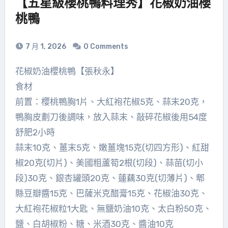
【五星級櫻桃鴨料理秀】花椒奶油櫻
桃鴨
7 月 1, 2026
0 Comments
花椒奶油櫻桃鴨【張秋永】
食材
前置：櫻桃鴨胸1片、大紅袍花椒5克、蒜末20克，
鴨胸皮劃刀後調味，放入蒜末、敲碎花椒後用54度
舒肥2小時
蒜末10克、薑末5克、嫩薑塊15克(切四方形)、紅甜
椒20克(切片)、美國粗蘆筍2根(切段)、蒜苗(切小
段)30克、銀杏罐頭20克、蓮藕30克(切薄片)、郫
縣豆瓣醬15克、巴薩米克醋膏15克、花椒油30克、
大紅袍花椒粒1大匙、無鹽奶油10克、太白粉50克、
鹽、白胡椒粉、糖、米酒30克、醬油10克