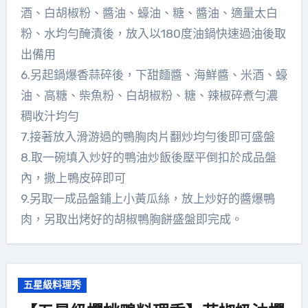
酒、白胡椒粉、醬油、蠔油、糖、醬油、適量太白
粉、水均勻醃漬後，放入以180度油鍋快速過油後取
出備用
6.另起鍋爆香蒜碎後，下甜麵醬、海鮮醬、米酒、蠔
油、高糖、柴魚粉、白胡椒粉、糖、辣椒碎煮勻濃
稠收汁均勻
7.接著放入滑游過的鴨胸肉片翻炒均勻後即可盛盤
8.取一碗填入炒好的鴨油炒飯後壓平倒扣於成品盤
內，撒上鴨皮碎即可
9.另取一成品盤鋪上小黃瓜絲，放上炒好的醬爆鴨
肉，另取出烤好的胡椒鴨胸餅盛盤即完成。
五星級料理秀