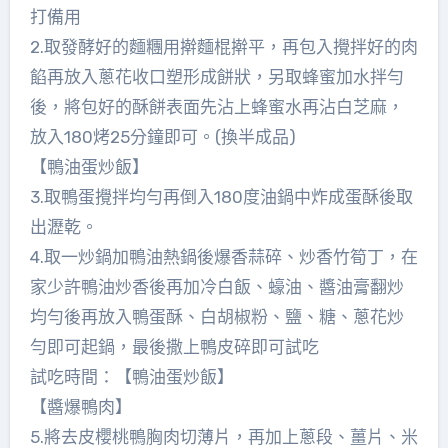
打備用
2.取發酵好的麵糰用擀麵棍擀平，再包入攪拌好的肉
餡再放入蔥花收口塑形成餅狀，另取蜂蜜加水拌勻
後，將包好的酥餅表面先沾上蜂蜜水再沾白芝麻，
放入180烤25分鐘即可。(換半成品)
【鴨油蛋炒飯】
3.取鴨蛋攪拌均勻再倒入180度油鍋中炸成蛋酥後取
出瀝乾。
4.取一炒鍋加鴨油熱鍋後爆香蒜碎、炒香竹筍丁，在
家少許鴨油炒香後再加冷白飯、蠔油、醬油膏翻炒
均勻後再放入鴨蛋酥、白胡椒粉、鹽、糖、蔥花炒
勻即可起鍋，最後撒上鴨皮碎即可試吃
試吃時間：【鴨油蛋炒飯】
【醬爆鴨肉】
5.將去皮櫻桃鴨胸肉切薄片，再加上蔥段、薑片、米