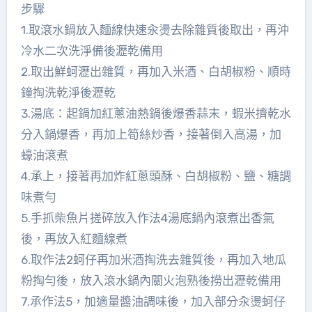
步驟
1.取滾水鍋放入麵線快速汆燙去除雜質後取出，再沖
冷水二次洗淨備後瀝乾備用
2.取出鮮蚵瀝出雜質，再加入米酒、白胡椒粉、順時
鐘掏洗乾淨後瀝乾
3.湯底：起鍋加紅蔥油熱鍋後爆香蒜末，蝦米擠乾水
分入鍋爆香，再加上筍絲炒香，接著倒入高湯，加
蠔油滾煮
4.承上，接著再加炸紅蔥頭酥、白胡椒粉、鹽、糖調
味煮勻
5.手抓柴魚片搓碎放入作法4湯底鍋內滾煮出香氣
後，再放入紅麵線煮
6.取作法2蚵仔再加米酒掏洗去雜質後，再加入地瓜
粉掏勻後，放入滾水鍋內關火泡熟後撈出瀝乾備用
7.承作法5，加適量醬油調味後，加入部分汆燙蚵仔