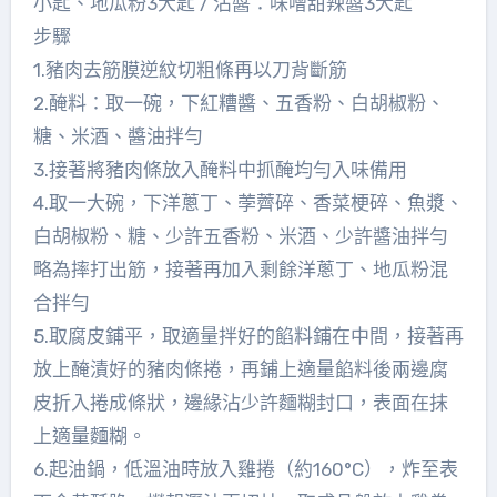
小匙、地瓜粉3大匙 / 沾醬：味噌甜辣醬3大匙
步驟
1.豬肉去筋膜逆紋切粗條再以刀背斷筋
2.醃料：取一碗，下紅糟醬、五香粉、白胡椒粉、
糖、米酒、醬油拌勻
3.接著將豬肉條放入醃料中抓醃均勻入味備用
4.取一大碗，下洋蔥丁、荸薺碎、香菜梗碎、魚漿、
白胡椒粉、糖、少許五香粉、米酒、少許醬油拌勻
略為摔打出筋，接著再加入剩餘洋蔥丁、地瓜粉混
合拌勻
5.取腐皮鋪平，取適量拌好的餡料鋪在中間，接著再
放上醃漬好的豬肉條捲，再鋪上適量餡料後兩邊腐
皮折入捲成條狀，邊緣沾少許麵糊封口，表面在抹
上適量麵糊。
6.起油鍋，低溫油時放入雞捲（約160°C），炸至表