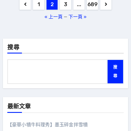
文
1
2
3
...
689
章
« 上一頁
—
下一頁 »
分
頁
搜尋
搜
尋
最新文章
【豪華小犢牛料理秀】墨玉碎金拌雪犢