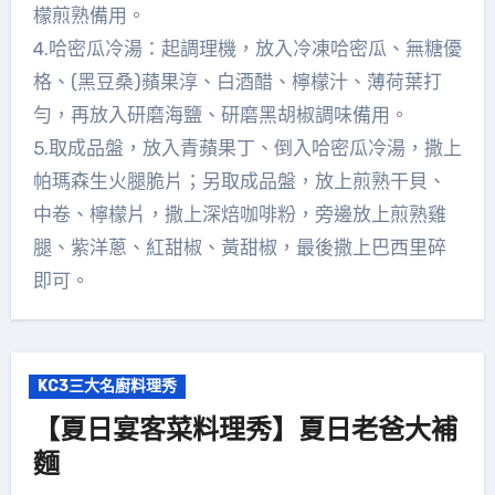
檬煎熟備用。
4.哈密瓜冷湯：起調理機，放入冷凍哈密瓜、無糖優
格、(黑豆桑)蘋果淳、白酒醋、檸檬汁、薄荷葉打
勻，再放入研磨海鹽、研磨黑胡椒調味備用。
5.取成品盤，放入青蘋果丁、倒入哈密瓜冷湯，撒上
帕瑪森生火腿脆片；另取成品盤，放上煎熟干貝、
中卷、檸檬片，撒上深焙咖啡粉，旁邊放上煎熟雞
腿、紫洋蔥、紅甜椒、黃甜椒，最後撒上巴西里碎
即可。
KC3三大名廚料理秀
【夏日宴客菜料理秀】夏日老爸大補
麵