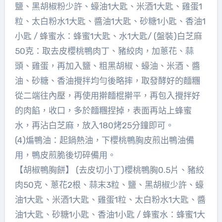
鹽、黑胡椒粉少許、蠔油1大匙、米酒1大匙、雞蛋1
粒、太白粉水1大匙、醬油1大匙、砂糖1小匙、香油1
小匙 / 蜂蜜水：蜂蜜1大匙、水1大匙/ (盤裝)白芝麻
50克：取去皮櫻桃鴨肉丁、豬絞肉，加蔥花、蒜
頭、雞蛋，再加入鹽、粗黑胡椒、蠔油、米酒、醬
油、砂糖、香油攪拌均勻後略摔，取發酵好的麵糰
從二端往內壓，再使用擀麵棍擀平，再包入攪拌好
的肉餡，收口，多於麵糰捏掉，表面再站上蜂蜜
水，再沾白芝麻，放入180烤25分鐘即可。
(4)煸鴨油：起鍋熱油，下櫻桃鴨胸皮煎出鴨油備
用，鴨皮煎脆後切碎備用。
【胡椒鴨胸餅】 (去皮切小丁)櫻桃鴨胸0.5片、豬絞
肉50克、蔥花2根、蒜末3粒、鹽、黑胡椒少許、蠔
油1大匙、米酒1大匙、雞蛋1粒、太白粉水1大匙、醬
油1大匙、砂糖1小匙、香油1小匙 / 蜂蜜水：蜂蜜1大