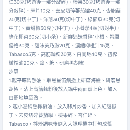
仁30克(烤過後一部分敲碎)、榛果30克(烤過後一部
分敲碎)、蒜片10克、去皮切碎蕃茄罐40克、杏鮑菇
30克(切中丁)、洋蔥30克(切中丁)、綠櫛瓜30克(切
中丁)、黃甜椒30克(切中丁)、小蕃茄4顆(切對半)、
綠花椰菜30克(切小朵)、新鮮迷迭香碎1小根、希臘
優格30克、甜味美乃滋20克、濃縮柳橙汁15克、
Tabasco5克、高筋麵粉30克、白蘭地40克、初榨
橄欖油20克、鹽、糖、研磨黑胡椒
步驟
1.起平底鍋熱油，取黑星笛鯛撒上研磨海鹽、研磨黑
胡椒，沾上高筋麵粉後放入鍋中兩面煎上色，加入
白蘭地燒至熟。
2.起小湯鍋熱橄欖油，放入蒜片炒香，加入紅甜椒
丁、去皮切碎蕃茄罐、榛果碎、杏仁碎、
Tabasco，拌炒調味後倒入大調理機中打勻成醬