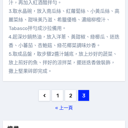
汁，再加入紅酒醋拌勻。
3.取水晶碗，放入南瓜絲、紅蘿蔔絲、小黃瓜絲、高
麗菜絲、甜味美乃滋、希臘優格、濃縮柳橙汁、
Tabasco拌勻成沙拉備用。
4.起深炒鍋熱油，放入洋蔥、黃甜椒、綠櫛瓜、迷迭
香、小蕃茄、杏鮑菇、綠花椰菜調味炒香。
5.取成品盤，取步驟2醬汁鋪底，放上炒好的蔬菜、
放上煎好的魚、拌好的涼拌菜，擺迷迭香做裝飾，
撒上堅果碎即完成。
文
1
2
3
章
« 上一頁
分