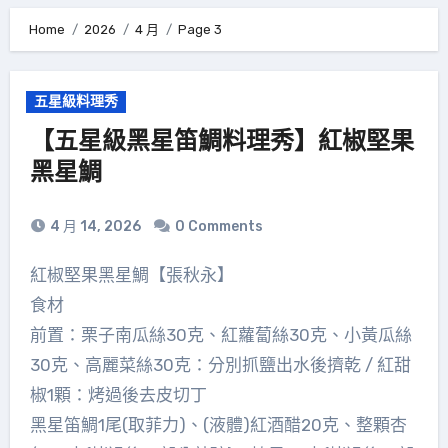
Home
2026
4 月
Page 3
五星級料理秀
【五星級黑星笛鯛料理秀】紅椒堅果
黑星鯛
4 月 14, 2026
0 Comments
紅椒堅果黑星鯛【張秋永】
食材
前置：栗子南瓜絲30克、紅蘿蔔絲30克、小黃瓜絲
30克、高麗菜絲30克：分別抓鹽出水後擠乾 / 紅甜
椒1顆：烤過後去皮切丁
黑星笛鯛1尾(取菲力)、(液體)紅酒醋20克、整顆杏