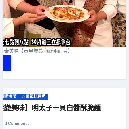
賽-泰美味【泰皇爆漿海鮮兩面黃】
分鐘辦桌菜
五星級料理秀
鬆變美味】明太子干貝白醬酥脆麵
0 Comments