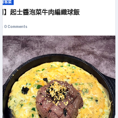
意宴客菜
鬥】起士醬泡菜牛肉編織球飯
0 Comments