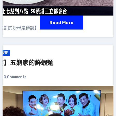
Read More
棍【哥的沙母是傳說】
挑戰賽
賽】五熊家的鮮蝦麵
0 Comments