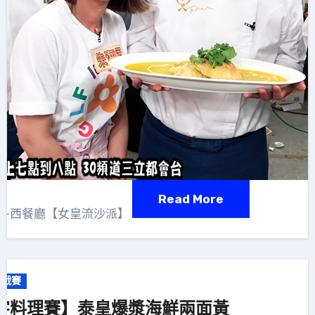
Read More
賽-西餐廳【女皇流沙派】
挑戰賽
字料理賽】泰皇爆漿海鮮兩面黃