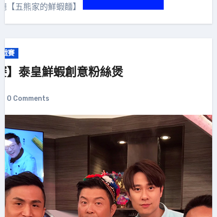
餐廳【五熊家的鮮蝦麵】
挑戰賽
賽】泰皇鮮蝦創意粉絲煲
0 Comments