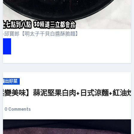
味-邱寶郎【明太子干貝白醬酥脆麵】
分鐘出好菜
鬆變美味】蒜泥堅果白肉+日式涼麵+紅油
0 Comments