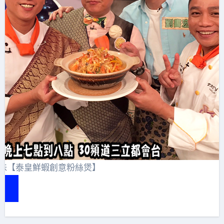
美味【泰皇鮮蝦創意粉絲煲】