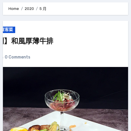
Home
2020
5 月
意宴客菜
鬥】和風厚薄牛排
0 Comments