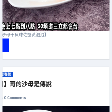
Y【沙母干貝球佐蟹黃泡泡】
意宴客菜
鬥】哥的沙母是傳說
0 Comments