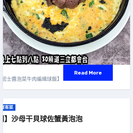
Read More
I【起士醬泡菜牛肉編織球飯】
意宴客菜
鬥】沙母干貝球佐蟹黃泡泡