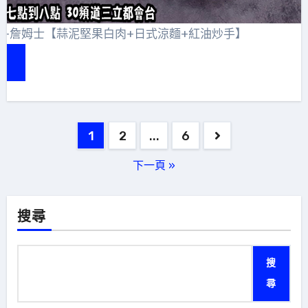
-詹姆士【蒜泥堅果白肉+日式涼麵+紅油炒手】
文
1
2
...
6
章
下一頁 »
分
頁
搜尋
搜
尋