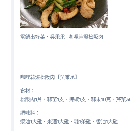
電鍋出好菜‧吳秉承─咖哩蒜爆松阪肉
咖哩蒜爆松阪肉【吳秉承】
食材：
松阪肉1片、蒜苗1支、辣椒1支、蒜末10克、芹菜3
調味料：
蠔油1大匙、米酒1大匙、糖1茶匙、香油1大匙