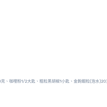
0克、咖哩粉1/2大匙、粗粒黑胡椒1小匙、金鉤蝦粒(泡水)20