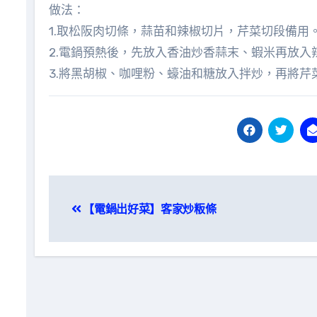
做法：
1.取松阪肉切條，蒜苗和辣椒切片，芹菜切段備用
2.電鍋預熱後，先放入香油炒香蒜末、蝦米再放入
3.將黑胡椒、咖哩粉、蠔油和糖放入拌炒，再將芹
文
【電鍋出好菜】客家炒粄條
章
導
覽