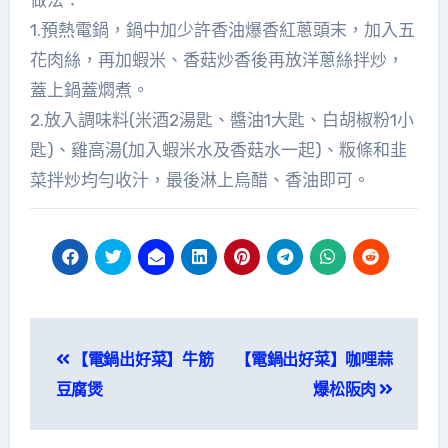
1.預熱電鍋，鍋中加少許香油爆香紅蔥頭末，加入五
花肉絲，再加蝦米、香菇炒香後再放洋蔥絲拌炒，
蓋上鍋蓋燜煮。
2.放入調味料(米酒2湯匙、醬油1大匙、白胡椒粉1小
匙)、雞高湯(加入蝦米水及香菇水一起)、粄條和韭
菜拌炒均勻收汁，最後淋上烏醋、香油即可。
文
【電鍋出好菜】牛筋
【電鍋出好菜】咖哩蒜
章
豆腐煲
爆松阪肉
導