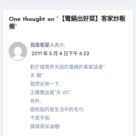
覽
One thought on “【電鍋出好菜】客家炒粄
條”
我是客家人
表示:
2011 年 5 月 4 日下午 6:22
對於城哥昨天說的電鍋的客家話是”
天ˊ鍋”,
我想反映一下,
正確應該是”天 VO”,
另外,
面帕指的是生活中的毛巾,
不是手帕,
請城哥加油喔!