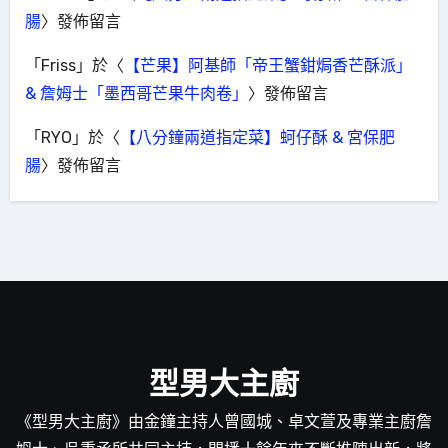
腸
〉發佈留言
「
Friss
」於〈
【芒果】阿基師「帝王蟹鉗焗香芒酥派」
& 詹姆士「墨西哥芒果牛肉卷」
〉發佈留言
「
RYO
」於〈
【八分鐘兩道指定菜】蚵仔酥 & 宮保肥
腸
〉發佈留言
型男大主廚
《型男大主廚》由金鐘主持人曾國城、卓文萱及專業主廚詹