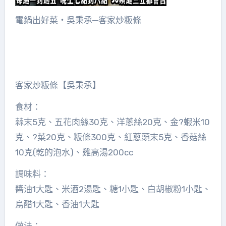
電鍋出好菜‧吳秉承─客家炒粄條
客家炒粄條【吳秉承】
食材：
蒜末5克、五花肉絲30克、洋蔥絲20克、金?蝦米10
克、?菜20克、粄條300克、紅蔥頭末5克、香菇絲
10克(乾的泡水)、雞高湯200cc
調味料：
醬油1大匙、米酒2湯匙、糖1小匙、白胡椒粉1小匙、
烏醋1大匙、香油1大匙
做法：