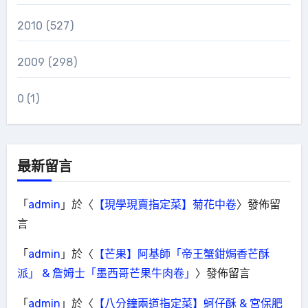
2010
(527)
2009
(298)
0
(1)
最新留言
「
admin
」於〈
【現學現賣指定菜】菊花中卷
〉發佈留
言
「
admin
」於〈
【芒果】阿基師「帝王蟹鉗焗香芒酥
派」 & 詹姆士「墨西哥芒果牛肉卷」
〉發佈留言
「
admin
」於〈
【八分鐘兩道指定菜】蚵仔酥 & 宮保肥