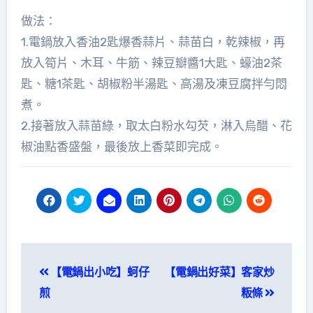
做法：
1.電鍋放入香油2匙爆香蒜片、蒜苗白，乾辣椒，再
放入筍片、木耳、牛筋、辣豆瓣醬1大匙、蠔油2茶
匙、糖1茶匙、胡椒粉半湯匙、高湯及凍豆腐拌勻悶
煮。
2.接著放入蒜苗綠，取太白粉水勾芡，淋入烏醋、花
椒油點香盛盤，最後放上香菜即完成。
文
【電鍋出小吃】蚵仔
【電鍋出好菜】客家炒
章
煎
粄條