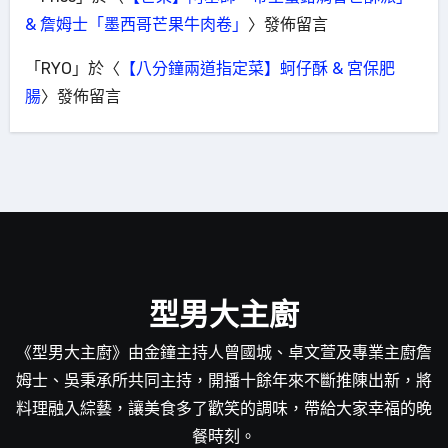
& 詹姆士「墨西哥芒果牛肉卷」
〉發佈留言
「
RYO
」於〈
【八分鐘兩道指定菜】蚵仔酥 & 宮保肥
腸
〉發佈留言
型男大主廚
《型男大主廚》由金鐘主持人曾國城、卓文萱及專業主廚詹
姆士、吳秉承所共同主持，開播十餘年來不斷推陳出新，將
料理融入綜藝，讓美食多了歡笑的調味，帶給大家幸福的晚
餐時刻。