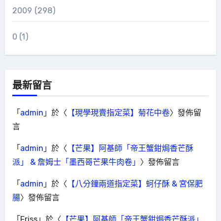
2009
(298)
0
(1)
最新留言
「
admin
」於〈
【現學現賣指定菜】菊花中卷
〉發佈留
言
「
admin
」於〈
【芒果】阿基師「帝王蟹鉗焗香芒酥
派」 & 詹姆士「墨西哥芒果牛肉卷」
〉發佈留言
「
admin
」於〈
【八分鐘兩道指定菜】蚵仔酥 & 宮保肥
腸
〉發佈留言
「
Friss
」於〈
【芒果】阿基師「帝王蟹鉗焗香芒酥派」