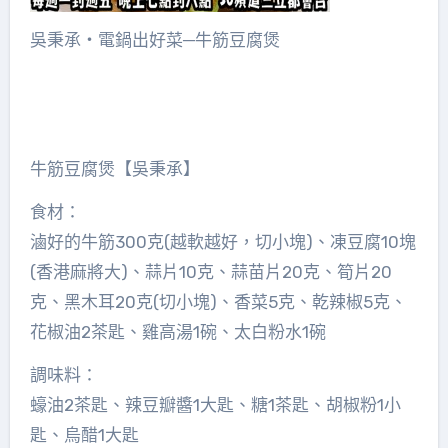
吳秉承‧電鍋出好菜─牛筋豆腐煲
牛筋豆腐煲【吳秉承】
食材：
滷好的牛筋300克(越軟越好，切小塊)、凍豆腐10塊
(香港麻將大)、蒜片10克、蒜苗片20克、筍片20
克、黑木耳20克(切小塊)、香菜5克、乾辣椒5克、
花椒油2茶匙、雞高湯1碗、太白粉水1碗
調味料：
蠔油2茶匙、辣豆瓣醬1大匙、糖1茶匙、胡椒粉1小
匙、烏醋1大匙