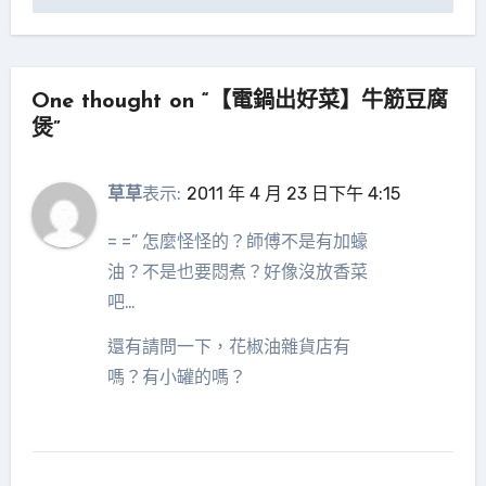
導
覽
One thought on “【電鍋出好菜】牛筋豆腐
煲”
草草
表示:
2011 年 4 月 23 日下午 4:15
= =” 怎麼怪怪的？師傅不是有加蠔
油？不是也要悶煮？好像沒放香菜
吧…
還有請問一下，花椒油雜貨店有
嗎？有小罐的嗎？