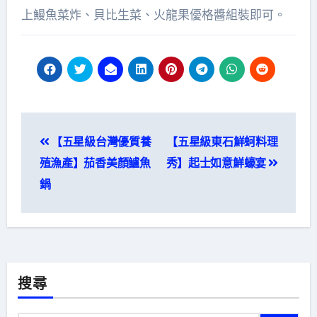
上鰻魚菜炸、貝比生菜、火龍果優格醬組裝即可。
文
【五星級台灣優質養
【五星級東石鮮蚵料理
章
殖漁產】茄香美顏鱸魚
秀】起士如意鮮蠔宴
導
鍋
覽
搜尋