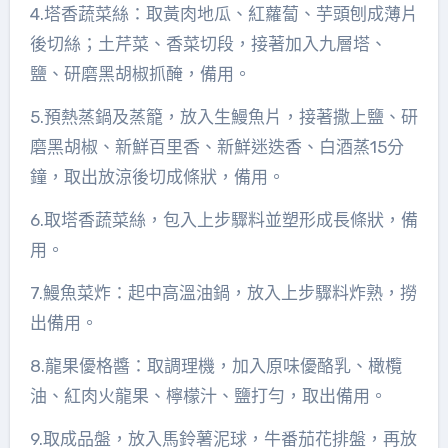
4.塔香蔬菜絲：取黃肉地瓜、紅蘿蔔、芋頭刨成薄片
後切絲；土芹菜、香菜切段，接著加入九層塔、
鹽、研磨黑胡椒抓醃，備用。
5.預熱蒸鍋及蒸籠，放入生鰻魚片，接著撒上鹽、研
磨黑胡椒、新鮮百里香、新鮮迷迭香、白酒蒸15分
鐘，取出放涼後切成條狀，備用。
6.取塔香蔬菜絲，包入上步驟料並塑形成長條狀，備
用。
7.鰻魚菜炸：起中高溫油鍋，放入上步驟料炸熟，撈
出備用。
8.龍果優格醬：取調理機，加入原味優酪乳、橄欖
油、紅肉火龍果、檸檬汁、鹽打勻，取出備用。
9.取成品盤，放入馬鈴薯泥球，牛番茄花排盤，再放