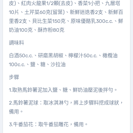
皮)、紅肉火龍果1/2顆(去皮)、香菜1小把、九層塔
10片、土芹菜60克(留葉)、新鮮迷迭香2支、新鮮百
里香2支、貝比生菜150克、原味優酪乳300c.c.、鮮
奶油100克、酥炸粉80克
調味料
白酒50c.c.、研磨黑胡椒、檸檬汁50c.c.、橄欖油
100c.c.、鹽、糖、沙拉油
步驟
1.取熟馬鈴薯泥加入鹽、糖、鮮奶油壓泥後拌勻。
2.馬鈴薯泥球：取冰淇淋勺，將上步驟料挖成球狀，
備用。
3.牛番茄花：取牛番茄雕花，備用。