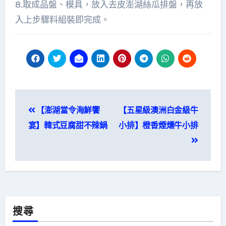
8.取成品盤、模具，放入去皮澎湖絲瓜排盤，再放
入上步驟料組裝即完成。
文
【澎湖當令海鮮饗
【五星級澳洲白金級牛
章
宴】韓式豆腐甜不辣鍋
小排】橙香煙燻牛小排
導
覽
搜尋