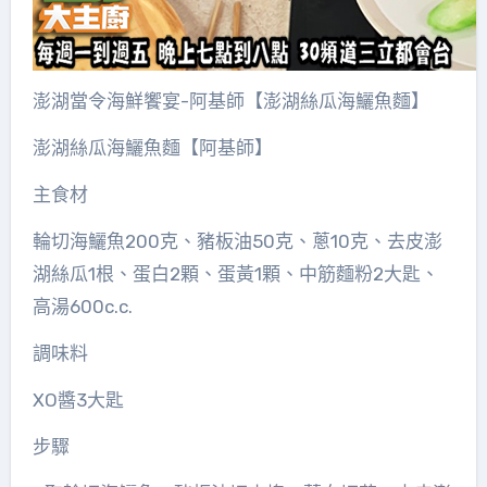
澎湖當令海鮮饗宴-阿基師【澎湖絲瓜海鱺魚麵】
澎湖絲瓜海鱺魚麵【阿基師】
主食材
輪切海鱺魚200克、豬板油50克、蔥10克、去皮澎
湖絲瓜1根、蛋白2顆、蛋黃1顆、中筋麵粉2大匙、
高湯600c.c.
調味料
XO醬3大匙
步驟