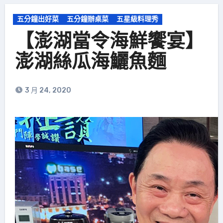
五分鐘出好菜
五分鐘辦桌菜
五星級料理秀
【澎湖當令海鮮饗宴】
澎湖絲瓜海鱺魚麵
3 月 24, 2020