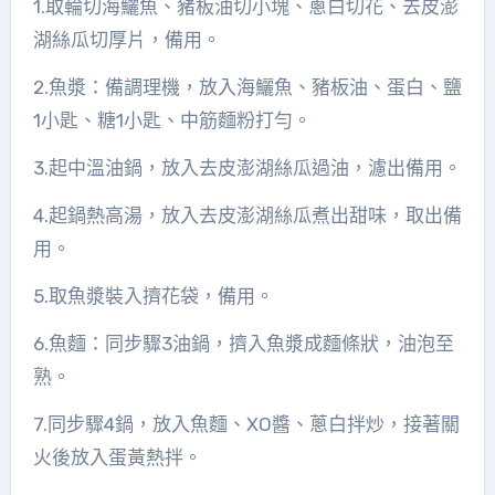
1.取輪切海鱺魚、豬板油切小塊、蔥白切花、去皮澎
湖絲瓜切厚片，備用。
2.魚漿：備調理機，放入海鱺魚、豬板油、蛋白、鹽
1小匙、糖1小匙、中筋麵粉打勻。
3.起中溫油鍋，放入去皮澎湖絲瓜過油，濾出備用。
4.起鍋熱高湯，放入去皮澎湖絲瓜煮出甜味，取出備
用。
5.取魚漿裝入擠花袋，備用。
6.魚麵：同步驟3油鍋，擠入魚漿成麵條狀，油泡至
熟。
7.同步驟4鍋，放入魚麵、XO醬、蔥白拌炒，接著關
火後放入蛋黃熱拌。