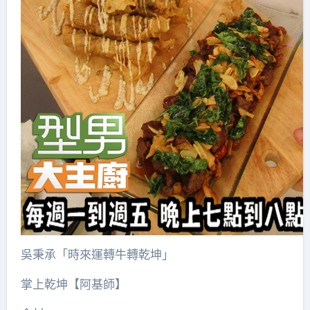
吳秉承「時來運轉牛轉乾坤」
掌上乾坤【阿基師】