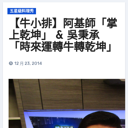
五星級料理秀
【牛小排】阿基師「掌
上乾坤」 & 吳秉承
「時來運轉牛轉乾坤」
12 月 23, 2014