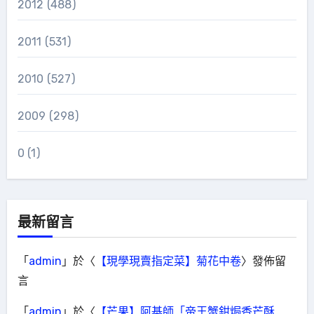
2012
(488)
2011
(531)
2010
(527)
2009
(298)
0
(1)
最新留言
「
admin
」於〈
【現學現賣指定菜】菊花中卷
〉發佈留
言
「
admin
」於〈
【芒果】阿基師「帝王蟹鉗焗香芒酥