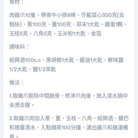
食材：
肉雞爪10隻、帶骨牛小排8條、芥藍菜心300克(去
粗絲)、蔥100克、薑100克、蒜末1大匙、雞蛋1顆、
玉桂5克、八角5克、玉米粉1大匙、金箔
調味料：
紹興酒100c.c、黑胡椒1大匙、蠔油1大匙、鮮味露
1/2大匙、鹽1/2茶匙
做法：
1.取雞爪剔除中間腕骨，修淨爪肉後，放入滾水鍋中
汆燙去腥。
2.取雞爪肉加入蔥、薑、玉桂、八角、紹興酒、鹽巴
和適量清水，入點鍋蒸100分鐘，濾出雞爪和雞湯備
用。