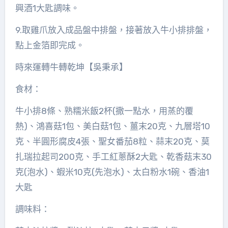
興酒1大匙調味。
9.取雞爪放入成品盤中排盤，接著放入牛小排排盤，
點上金箔即完成。
時來運轉牛轉乾坤【吳秉承】
食材：
牛小排8條、熟糯米飯2杯(撒一點水，用蒸的覆
熱)、鴻喜菇1包、美白菇1包、薑末20克、九層塔10
克、半圓形腐皮4張、聖女番茄8粒、蒜末20克、莫
扎瑞拉起司200克、手工紅蔥酥2大匙、乾香菇末30
克(泡水)、蝦米10克(先泡水)、太白粉水1碗、香油1
大匙
調味料：