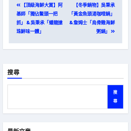
【頂級海鮮大賞】阿
【冬季鍋物】吳秉承
章
基師「獨佔鰲頭一把
「黃金魚頭湯咖哩鍋」
導
抓」 & 吳秉承「蟠龍搶
& 詹姆士「烏骨雞海鮮
珠鮮味一體」
粥鍋」
覽
搜尋
搜
尋