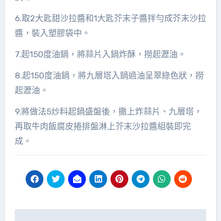
6.取2大匙甜沙拉醬和1大匙芥末子醬拌勻成芥末沙拉
醬，裝入塑膠袋中。
7.起150度油鍋，將蒜片入鍋炸酥，撈起瀝油。
8.起150度油鍋，將九層塔入鍋過油呈翠綠色狀，撈
起瀝油。
9.將做法5炒料起鍋盛盤後，撒上炸蒜片、九層塔，
再取牛肉飯腐皮捲排盤淋上芥末沙拉醬組裝即完
成。
文