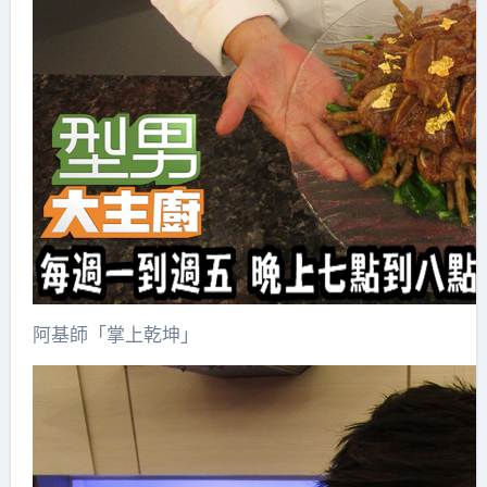
阿基師「掌上乾坤」