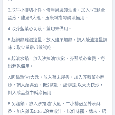
3.取牛小排切小件、修淨周邊殘油後，加入1/3顆全
蛋液、雞湯3大匙、玉米粉撈勻醃漬備用。
4.取芥藍菜心切段、薑切末備用。
5.起鍋熱雞湯適量，放入雞爪加熱，調入蠔油適量調
味；取少量雞爪做試吃。
6.起滾水鍋，放入沙拉油1大匙、芥藍菜心汆燙，撈
出瀝乾備用。
7.起鍋熱油1大匙，放入薑末爆香，加入芥藍菜心翻
炒，調入紹興酒、糖2茶匙、鹽1茶匙以大火快炒，
倒入成品盤中鋪底備用。
8.另起鍋，放入沙拉油1大匙、牛小排煎至外表酥
香，加入雞湯50c.c滾煮收汁，以鮮味露、蒜末、紹