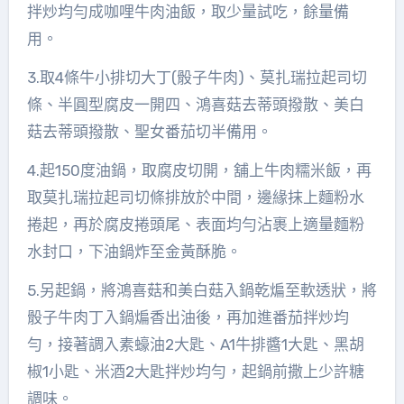
拌炒均勻成咖哩牛肉油飯，取少量試吃，餘量備
用。
3.取4條牛小排切大丁(骰子牛肉)、莫扎瑞拉起司切
條、半圓型腐皮一開四、鴻喜菇去蒂頭撥散、美白
菇去蒂頭撥散、聖女番茄切半備用。
4.起150度油鍋，取腐皮切開，舖上牛肉糯米飯，再
取莫扎瑞拉起司切條排放於中間，邊緣抹上麵粉水
捲起，再於腐皮捲頭尾、表面均勻沾裹上適量麵粉
水封口，下油鍋炸至金黃酥脆。
5.另起鍋，將鴻喜菇和美白菇入鍋乾煸至軟透狀，將
骰子牛肉丁入鍋煸香出油後，再加進番茄拌炒均
勻，接著調入素蠔油2大匙、A1牛排醬1大匙、黑胡
椒1小匙、米酒2大匙拌炒均勻，起鍋前撒上少許糖
調味。