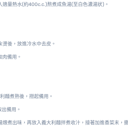
量熱水(約400c.c.)熬煮成魚湯(至白色濃湯狀)。
汆燙後，放進冷水中去皮。
取肉備用。
大利麵煮熟後，撈起備用。
取出備用。
麵湯煨煮出味，再放入義大利麵拌煮收汁，接著加進香菜末，撒