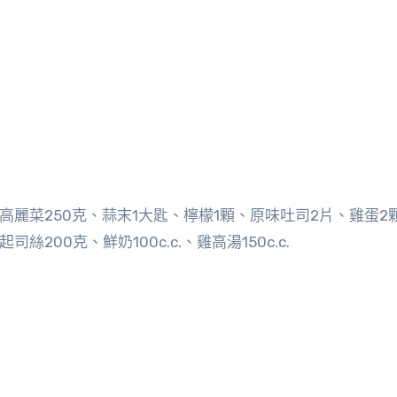
高麗菜250克、蒜末1大匙、檸檬1顆、原味吐司2片、雞蛋2顆
絲200克、鮮奶100c.c.、雞高湯150c.c.