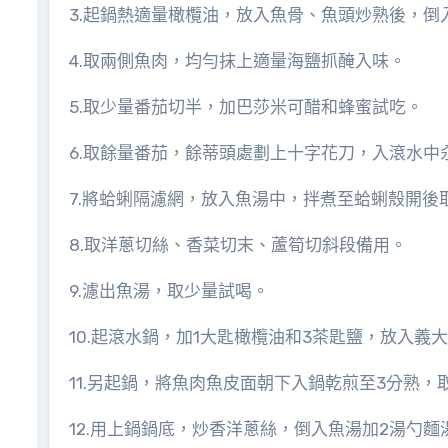
3.起鍋熱適量橄欖油，放入魚骨、魚頭炒熟後，倒入適
4.取兩側魚肉，均勻抹上適量海鹽抓醃入味。
5.取少量番茄切半，加巴莎米可醋和蜂蜜試吃。
6.取餘量番茄，餘蒂頭處劃上十字花刀，入滾水中
7.將蛤蜊隔濾網，放入魚湯中，拌煮至蛤蜊殼開後
8.取洋蔥切絲、香菜切末、蘆筍切斜段備用。
9.濾出魚湯，取少量試喝。
10.起滾水鍋，加1大匙橄欖油和3茶匙鹽，放入義
11.另起鍋，將魚肉魚皮面朝下入鍋乾煎至3分熟，
12.用上鍋鍋底，炒香洋蔥絲，倒入魚湯加2湯勺