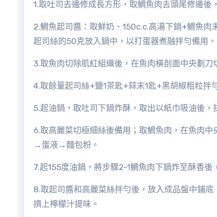
1.取吐司去邊修成長方形，取鯛魚肉去頭尾修邊後
2.鯛魚起司醬：取鮮奶、150c.c.高湯下鍋+
起司絲的50克放入鍋中，以打蛋器煮融拌勻備用。
3.取魚肉切除肌紅組織後，在魚肉橫剖面中央劃刀
4.取餘量起司絲+鹽1茶匙+蒜末1匙+黑胡椒粗粒
5.起油鍋，取吐司下鍋炸酥，取出以紙巾吸油後，
6.取高麗菜切極細絲後備用；取鯛魚肉，在魚肉
→蛋液→麵包粉。
7.起155度油鍋，將步驟2-1鯛魚肉下鍋炸至酥香
8.取起司醬和高麗菜絲拌勻後，放入成品盤中鋪
擠上檸檬汁提味。