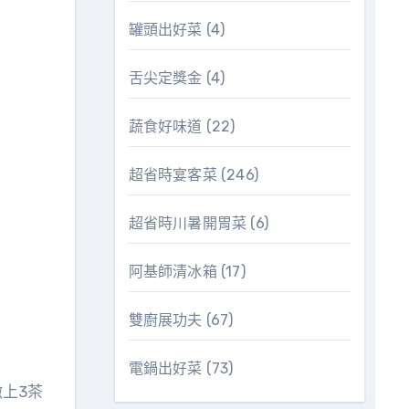
罐頭出好菜
(4)
舌尖定獎金
(4)
蔬食好味道
(22)
超省時宴客菜
(246)
超省時川暑開胃菜
(6)
阿基師清冰箱
(17)
雙廚展功夫
(67)
電鍋出好菜
(73)
上3茶