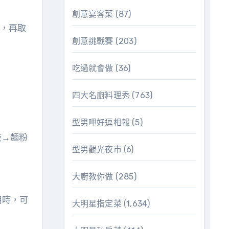
創意宴客菜
(87)
味，再取
創意挑戰賽
(203)
吃過就會做
(36)
四大名廚料理秀
(763)
型男呷好逗相報
(5)
液→麵粉
型男觀光夜市
(6)
大廚教你做
(285)
用時，可
大明星指定菜
(1,634)