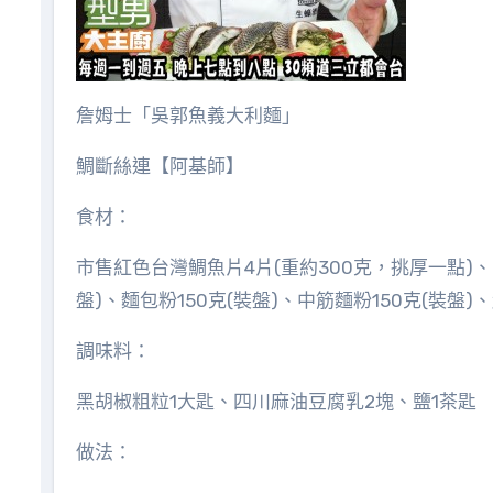
詹姆士「吳郭魚義大利麵」
鯛斷絲連【阿基師】
食材：
市售紅色台灣鯛魚片4片(重約300克，挑厚一點)、
盤)、麵包粉150克(裝盤)、中筋麵粉150克(裝盤)、起司
調味料：
黑胡椒粗粒1大匙、四川麻油豆腐乳2塊、鹽1茶匙
做法：