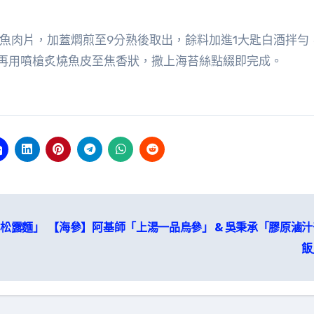
上魚肉片，加蓋燜煎至9分熟後取出，餘料加進1大匙白酒拌勻
再用噴槍炙燒魚皮至焦香狀，撒上海苔絲點綴即完成。
胸松露麵」
【海參】阿基師「上湯一品烏參」 & 吳秉承「膠原滷
飯