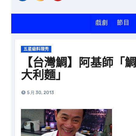
戲劇
節目
五星級料理秀
【台灣鯛】阿基師「鯛
大利麵」
5 月 30, 2013