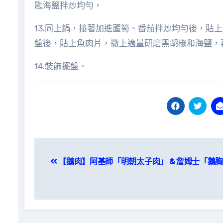
匙海鹽拌炒均勻，
13.同上鍋，接著加進蘆筍、番茄拌炒均勻後，貼
盤後，貼上魚肉片，撒上適量研磨黑胡椒和海鹽，
14.裝飾擺盤。
文
【鵝肉】阿基師「明朝太子肉」 & 詹姆士「鵝
章
導
覽