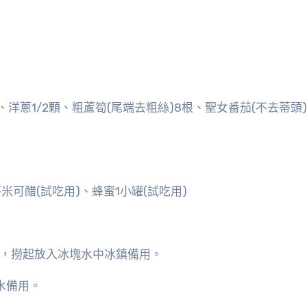
、洋蔥1/2顆、粗蘆筍(尾端去粗絲)8根、聖女番茄(不去蒂頭)
可醋(試吃用)、蜂蜜1小罐(試吃用)
後，撈起放入冰塊水中冰鎮備用。
水備用。