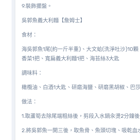
9.裝飾擺盤。
吳郭魚義大利麵【詹姆士】
食材：
海吳郭魚1尾(約一斤半重)、大文蛤(洗淨吐沙)10顆
香菜1把、寬扁義大利麵1把、海苔絲3大匙
調味料：
橄欖油、白酒1大匙、研磨海鹽、研磨黑胡椒、巴莎米
做法：
1.取蘆筍去除尾端粗絲後，剪段入水鍋汆燙2分鐘
2.將吳郭魚一開三後，取魚骨、魚頭切塊、吸乾血