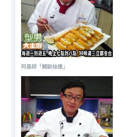
阿基師「鯛斷絲連」