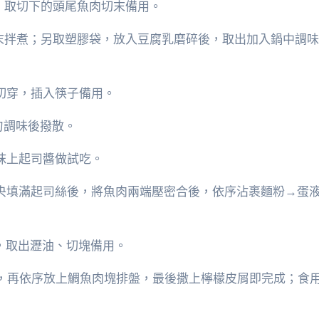
，取切下的頭尾魚肉切末備用。
鯛魚肉末拌煮；另取塑膠袋，放入豆腐乳磨碎後，取出加入鍋中調
切穿，插入筷子備用。
拌勻調味後撥散。
抹上起司醬做試吃。
中央填滿起司絲後，將魚肉兩端壓密合後，依序沾裹麵粉→蛋
後，取出瀝油、切塊備用。
底，再依序放上鯛魚肉塊排盤，最後撒上檸檬皮屑即完成；食