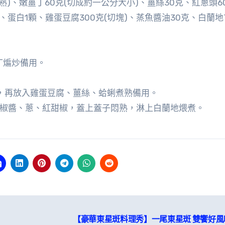
熟)、嫩薑丁60克(切成約一公分大小)、薑絲30克、紅蔥頭6
克、蛋白1顆、雞蛋豆腐300克(切塊)、蒸魚醬油30克、白蘭地
丁煸炒備用。
起，再放入雞蛋豆腐、薑絲、蛤蜊煮熟備用。
龍椒醬、蔥、紅甜椒，蓋上蓋子悶熟，淋上白蘭地煨煮。
【豪華東星斑料理秀】一尾東星斑 雙饗好