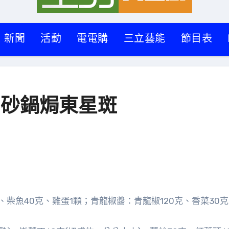
新聞
活動
電電購
三立藝能
節目表
】砂鍋焗東星斑
、柴魚40克、雞蛋1顆；青龍椒醬：青龍椒120克、香菜30克