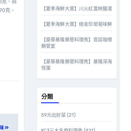
0克、蒜
【夏季海鮮大賞】川火紅雲映酸湯
70克、
【夏季海鮮大賞】綠金珍斑菊味鮮
【豪華基隆鎖管料理秀】宮廷咖哩
鎖管宴
【豪華基隆鎖管料理秀】基隆深海
怪蛋
分類
59元出好菜
(21)
風味
KC3三大名廚料理秀
(421)