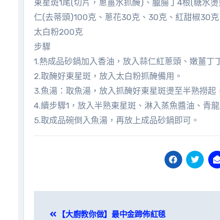
東星斑1尾(切片，蔥薑水抓醃)、臘腸丁4根(糖水燙
仁(去蒂頭)100克、蔥花30克、30克、紅甜椒30
太白粉200克
步驟
1.熱成品砂鍋加入香油，放入蒜仁紅蔥頭、嫩薑丁
2.取醃好東星斑，放入太白粉抓醃備用。
3.魚湯：取魚湯，放入抓醃好東星斑燙至半熟撈
4.續步驟1，放入半熟東星斑、淋入蒸魚醬油、青
5.取成品碗倒入魚湯，再放上成品砂鍋即可。
文
【大廚教你做】最中金蹄佈紅毯