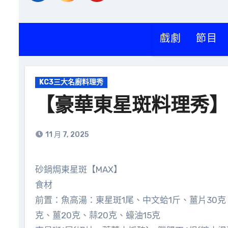
戲劇
節目
KC3三大名廚料理秀
【豪華東星斑料理秀
11 月 7, 2025
砂鍋焗東星斑【MAX】
食材
前置：魚高湯：東星斑1尾、中文蛤1斤、薑片30克
克、薑20克、蒜20克、蠔油15克