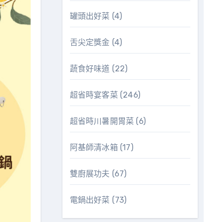
罐頭出好菜
(4)
舌尖定獎金
(4)
蔬食好味道
(22)
超省時宴客菜
(246)
超省時川暑開胃菜
(6)
阿基師清冰箱
(17)
雙廚展功夫
(67)
電鍋出好菜
(73)