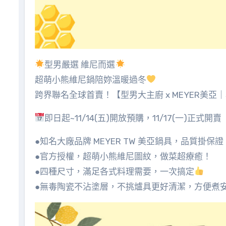
型男嚴選 維尼而選
超萌小熊維尼鍋陪妳溫暖過冬
跨界聯名全球首賣！【型男大主廚 x MEYER美
即日起~11/14(五)開放預購，11/17(一)正式開賣
●知名大廠品牌 MEYER TW 美亞鍋具，品質掛保證
●官方授權，超萌小熊維尼圖紋，做菜超療癒！
●四種尺寸，滿足各式料理需要，一次搞定
●無毒陶瓷不沾塗層，不挑爐具更好清潔，方便煮