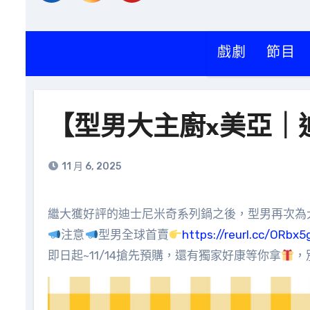
戲劇
節目
【型男大主廚x美亞｜
11 月 6, 2025
繼大獲好評的迪士尼米奇系列鍋之後，型男再次
注意
型男全球首賣
https://reurl.cc/ORbx5
即日起~11/14搶先預購，還有獨家好康等你拿
，