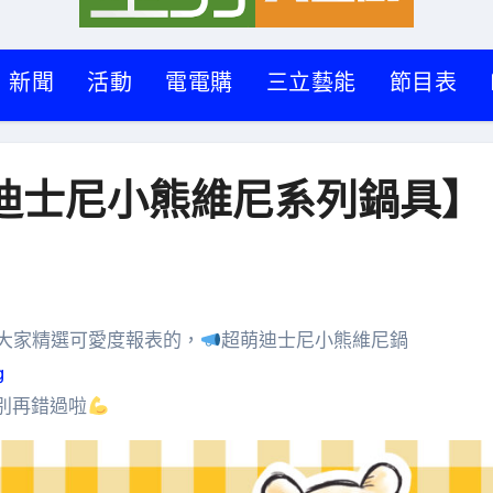
新聞
活動
電電購
三立藝能
節目表
迪士尼小熊維尼系列鍋具】
為大家精選可愛度報表的，
超萌迪士尼小熊維尼鍋
g
別再錯過啦