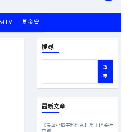
MTV
基金會
搜尋
搜
尋
最新文章
【豪華小犢牛料理秀】墨玉碎金拌
雪犢