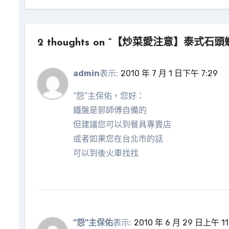
導
覽
2 thoughts on “【炒菜愛注意】泰式石頭
admin
表示:
2010 年 7 月 1 日下午 7:29
“怨”主保佑，您好：
鐵盤是郭師傅自備的
但建議您可以到餐具專賣店
或者如果您在台北市的話
可以到後火車找找
"怨"主保佑
表示:
2010 年 6 月 29 日上午 11