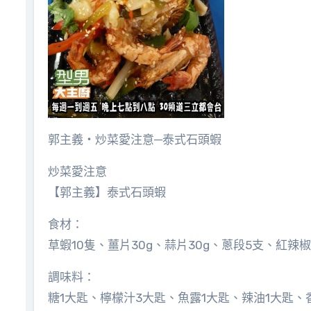
郭主義‧炒菜愛注意─泰式石頭蝦
炒菜愛注意
【郭主義】泰式石頭蝦
食材：
草蝦10隻、薑片30g、蒜片30g、蔥段5支、紅辣
調味料：
糖1大匙、檸檬汁3大匙、魚露1大匙、辣油1大匙、