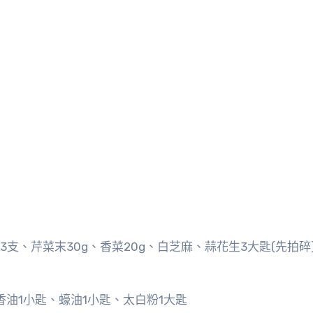
椒3支、芹菜末30g、香菜20g、白芝麻、蒜花生3大匙(先拍碎
香油1小匙、蠔油1小匙、太白粉1大匙