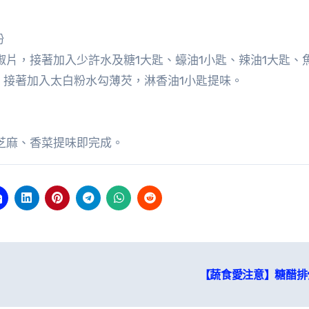
粉
椒片，接著加入少許水及糖1大匙、蠔油1小匙、辣油1大匙、
，接著加入太白粉水勾薄芡，淋香油1小匙提味。
。
芝麻、香菜提味即完成。
【蔬食愛注意】糖醋排