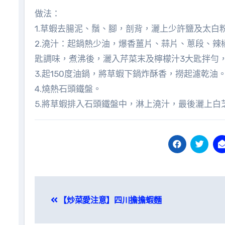
做法：
1.草蝦去腸泥、鬚、腳，剖背，灑上少許鹽及太白
2.澆汁：起鍋熱少油，爆香薑片、蒜片、蔥段、辣
匙調味，煮沸後，灑入芹菜末及檸檬汁3大匙拌勻
3.起150度油鍋，將草蝦下鍋炸酥香，撈起濾乾油
4.燒熱石頭鐵盤。
5.將草蝦排入石頭鐵盤中，淋上澆汁，最後灑上白
文
【炒菜愛注意】四川擔擔蝦麵
章