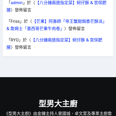
「
admin
」於〈
【八分鐘兩道指定菜】蚵仔酥 & 宮保肥
腸
〉發佈留言
「
Friss
」於〈
【芒果】阿基師「帝王蟹鉗焗香芒酥派」
& 詹姆士「墨西哥芒果牛肉卷」
〉發佈留言
「
RYO
」於〈
【八分鐘兩道指定菜】蚵仔酥 & 宮保肥
腸
〉發佈留言
型男大主廚
《型男大主廚》由金鐘主持人曾國城、卓文萱及專業主廚詹