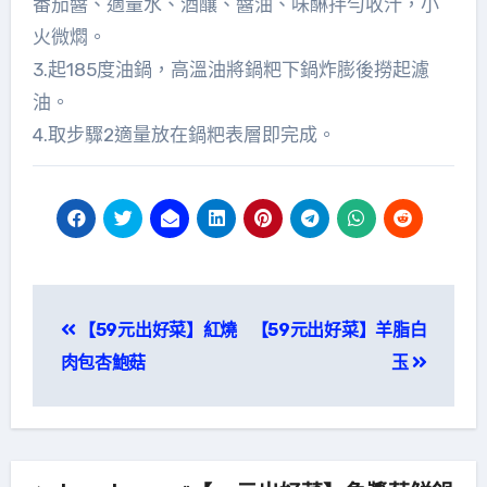
番茄醬、適量水、酒釀、醬油、味醂拌勻收汁，小
火微燜。
3.起185度油鍋，高溫油將鍋粑下鍋炸膨後撈起濾
油。
4.取步驟2適量放在鍋粑表層即完成。
文
【59元出好菜】紅燒
【59元出好菜】羊脂白
章
肉包杏鮑菇
玉
導
覽