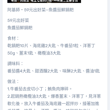
阿基師‧59元出好菜─魚醬茄鮮鍋粑
59元出好菜
魚醬茄鮮鍋粑
食材：
乾鍋粑10片、海底雞2大匙、牛番茄1粒、洋蔥丁
50g、薑末1匙、橄欖油3大匙
調味料：
番茄醬4大匙、甜酒釀2大匙、味醂2大匙、醬油1匙
做法：
1.牛番茄去皮切小丁；鮪魚肉擰碎。
2.起鍋熱橄欖油3大匙，爆香薑末、洋蔥丁，見洋蔥
軟化後，放入牛番茄及海底雞一起拌炒，接著加進