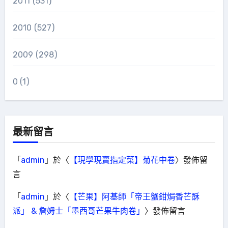
2011
(531)
2010
(527)
2009
(298)
0
(1)
最新留言
「
admin
」於〈
【現學現賣指定菜】菊花中卷
〉發佈留
言
「
admin
」於〈
【芒果】阿基師「帝王蟹鉗焗香芒酥
派」 & 詹姆士「墨西哥芒果牛肉卷」
〉發佈留言