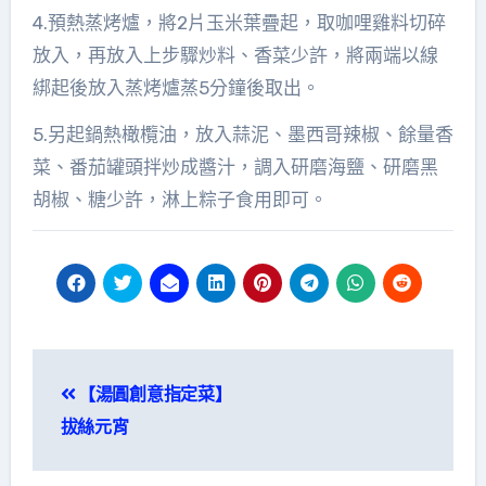
4.預熱蒸烤爐，將2片玉米葉疊起，取咖哩雞料切碎
放入，再放入上步驟炒料、香菜少許，將兩端以線
綁起後放入蒸烤爐蒸5分鐘後取出。
5.另起鍋熱橄欖油，放入蒜泥、墨西哥辣椒、餘量香
菜、番茄罐頭拌炒成醬汁，調入研磨海鹽、研磨黑
胡椒、糖少許，淋上粽子食用即可。
文
【湯圓創意指定菜】
章
拔絲元宵
導