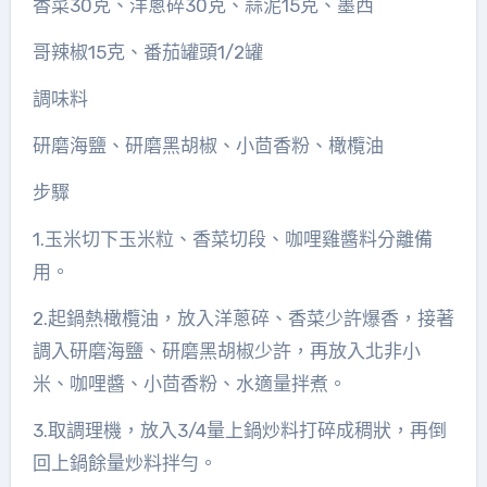
香菜30克、洋蔥碎30克、蒜泥15克、墨西
哥辣椒15克、番茄罐頭1/2罐
調味料
研磨海鹽、研磨黑胡椒、小茴香粉、橄欖油
步驟
1.玉米切下玉米粒、香菜切段、咖哩雞醬料分離備
用。
2.起鍋熱橄欖油，放入洋蔥碎、香菜少許爆香，接著
調入研磨海鹽、研磨黑胡椒少許，再放入北非小
米、咖哩醬、小茴香粉、水適量拌煮。
3.取調理機，放入3/4量上鍋炒料打碎成稠狀，再倒
回上鍋餘量炒料拌勻。