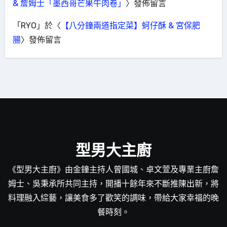
& 詹姆士「墨西哥芒果牛肉卷」
〉發佈留言
「
RYO
」於〈
【八分鐘兩道指定菜】蚵仔酥 & 宮保肥
腸
〉發佈留言
型男大主廚
《型男大主廚》由金鐘主持人曾國城、卓文萱及專業主廚詹
姆士、吳秉承所共同主持，開播十餘年來不斷推陳出新，將
料理融入綜藝，讓美食多了歡笑的調味，帶給大家幸福的晚
餐時刻。