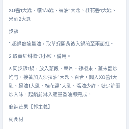
XO醬1大匙、糖1/3匙、蠔油1大匙、桂花醬1大匙、
米酒2大匙
步驟
1.起鍋熱適量油，取草蝦開背後入鍋煎至兩面紅。
2.取黃紅甜椒切小粒，備用。
3.同步驟1鍋，放入蔥段、蒜片、辣椒末、薑末翻炒
均勻，接著加入沙拉油1大匙、百合，調入XO醬1大
匙、蠔油1大匙、桂花醬1大匙、醬油少許、糖少許翻
炒入味，起鍋前淋入適量香油即完成。
麻辣芒果【郭主義】
副食材