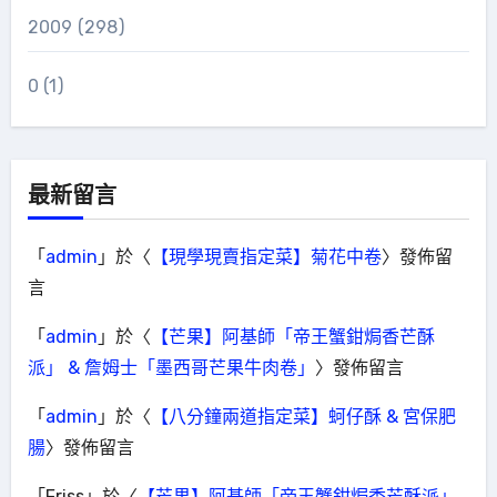
2009
(298)
0
(1)
最新留言
「
admin
」於〈
【現學現賣指定菜】菊花中卷
〉發佈留
言
「
admin
」於〈
【芒果】阿基師「帝王蟹鉗焗香芒酥
派」 & 詹姆士「墨西哥芒果牛肉卷」
〉發佈留言
「
admin
」於〈
【八分鐘兩道指定菜】蚵仔酥 & 宮保肥
腸
〉發佈留言
「
Friss
」於〈
【芒果】阿基師「帝王蟹鉗焗香芒酥派」