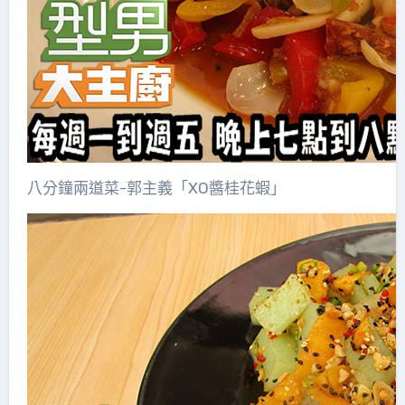
八分鐘兩道菜-郭主義「XO醬桂花蝦」