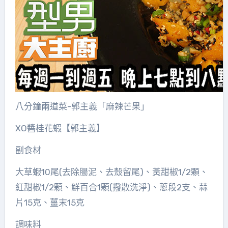
八分鐘兩道菜-郭主義「麻辣芒果」
XO醬桂花蝦【郭主義】
副食材
大草蝦10尾(去除腸泥、去殼留尾)、黃甜椒1/2顆、
紅甜椒1/2顆、鮮百合1顆(撥散洗淨)、蔥段2支、蒜
片15克、薑末15克
調味料