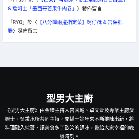
& 詹姆士「墨西哥芒果牛肉卷」
〉發佈留言
「
RYO
」於〈
【八分鐘兩道指定菜】蚵仔酥 & 宮保肥
腸
〉發佈留言
型男大主廚
《型男大主廚》由金鐘主持人曾國城、卓文萱及專業主廚詹
姆士、吳秉承所共同主持，開播十餘年來不斷推陳出新，將
料理融入綜藝，讓美食多了歡笑的調味，帶給大家幸福的晚
餐時刻。