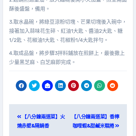
酥後盛盤，備用。
3.取水晶碗，將綠豆涼粉切塊、芒果切塊後入碗中，
接著加入蒜味花生碎、紅油1大匙、醬油2大匙、糖
1/2匙、花椒油1大匙、花椒粉1/4大匙拌勻。
4.取成品盤，將步驟3拌料鋪放在煎餅上，最後撒上
少量黑芝麻、白芝麻即完成。
文
【八分鐘兩道菜】火
【八分鐘兩道菜】香檸
章
燒赤壁&隔鍋香
咖哩蝦&甜鹹米糕捲
導