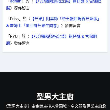
「
admin
」於〈
【八分鐘兩道指定菜】蚵仔酥 & 宮保肥
腸
〉發佈留言
「
Friss
」於〈
【芒果】阿基師「帝王蟹鉗焗香芒酥派」
& 詹姆士「墨西哥芒果牛肉卷」
〉發佈留言
「
RYO
」於〈
【八分鐘兩道指定菜】蚵仔酥 & 宮保肥
腸
〉發佈留言
型男大主廚
《型男大主廚》由金鐘主持人曾國城、卓文萱及專業主廚詹