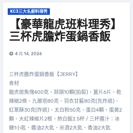
KC3三大名廚料理秀
【豪華龍虎班料理秀】
三杯虎膽炸蛋鍋香飯
4 月 14, 2026
三杯虎膽炸蛋鍋香飯【JERRY】
食材
龍虎斑魚塊400克、蒜頭10顆(拍裂)、薑片6片、乾
辣椒2條、九層塔80克、羽衣甘藍80克(先炸過)、
紅蔥酥30克(炸過)、太白粉50克、蛋白4顆、蛋黃2
顆、大紅辣椒片2根、熱白飯2.5杯 / 三杯醬汁：冰
糖1小匙、醬油2大匙、米酒2大匙、香油2大匙