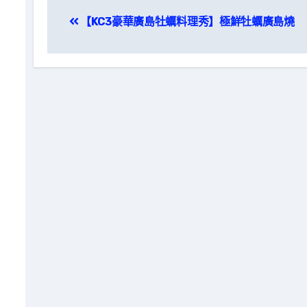
文
【KC3豪華廣島牡蠣料理秀】極鮮牡蠣廣島燒
章
導
覽