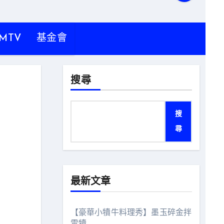
MTV
基金會
搜尋
搜
尋
最新文章
【豪華小犢牛料理秀】墨玉碎金拌
雪犢