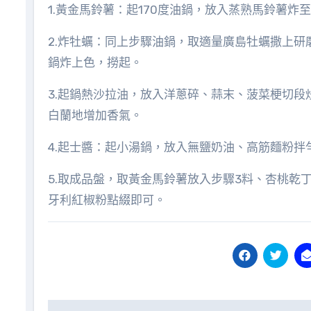
1.黃金馬鈴薯：起170度油鍋，放入蒸熟馬鈴薯炸
2.炸牡蠣：同上步驟油鍋，取適量廣島牡蠣撒上
鍋炸上色，撈起。
3.起鍋熱沙拉油，放入洋蔥碎、蒜末、菠菜梗切
白蘭地增加香氣。
4.起士醬：起小湯鍋，放入無鹽奶油、高筋麵粉
5.取成品盤，取黃金馬鈴薯放入步驟3料、杏桃
牙利紅椒粉點綴即可。