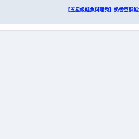
【五星級鮭魚料理秀】奶香豆酥鮭