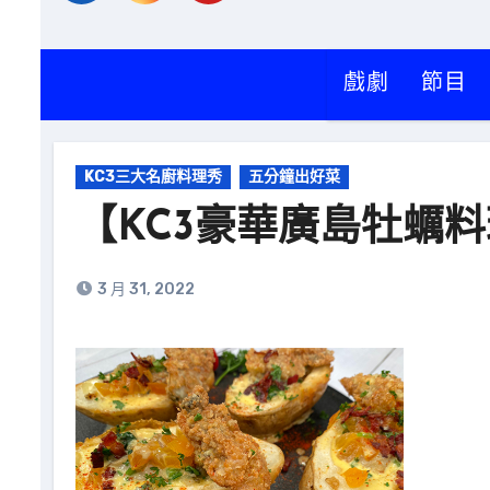
戲劇
節目
KC3三大名廚料理秀
五分鐘出好菜
【KC3豪華廣島牡蠣
3 月 31, 2022