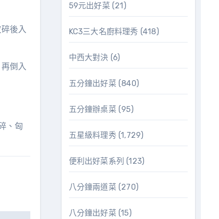
59元出好菜
(21)
皮碎後入
KC3三大名廚料理秀
(418)
中西大對決
(6)
，再倒入
五分鐘出好菜
(840)
五分鐘辦桌菜
(95)
碎、匈
五星級料理秀
(1,729)
便利出好菜系列
(123)
八分鐘兩道菜
(270)
八分鐘出好菜
(15)