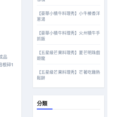
【豪華小犢牛料理秀】小牛榛香洋
蔥湯
【豪華小犢牛料理秀】火州犢牛手
抓飯
【五星級芒果料理秀】夏芒明珠戲
成品
遊龍
培根碎1
【五星級芒果料理秀】芒著吃雞熱
鬆餅
分類