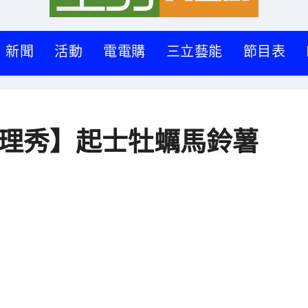
新聞
活動
電電購
三立藝能
節目表
料理秀】起士牡蠣馬鈴薯