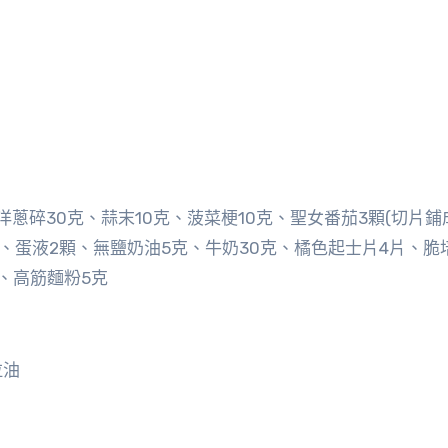
洋蔥碎30克、蒜末10克、菠菜梗10克、聖女番茄3顆(切片鋪
朵、蛋液2顆、無鹽奶油5克、牛奶30克、橘色起士片4片、脆
、高筋麵粉5克
拉油