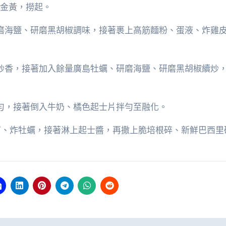
至金黃，撈起。
研磨海鹽、研磨黑胡椒調味，接著裹上高筋麵粉、蛋液、炸雞
段炒香，接著加入餘量廣島牡蠣、研磨海鹽、研磨黑胡椒續炒
拌勻，接著倒入牛奶、橘色起士片拌勻至融化。
乾丁、炸牡蠣，接著淋上起士醬，再撒上脆培根碎、新鮮巴西里