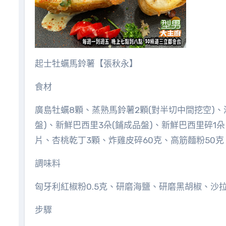
起士牡蠣馬鈴薯【張秋永】
食材
廣島牡蠣8顆、蒸熟馬鈴薯2顆(對半切中間挖空)、
盤)、新鮮巴西里3朵(鋪成品盤)、新鮮巴西里碎1
片、杏桃乾丁3顆、炸雞皮碎60克、高筋麵粉50克
調味料
匈牙利紅椒粉0.5克、研磨海鹽、研磨黑胡椒、沙
步驟