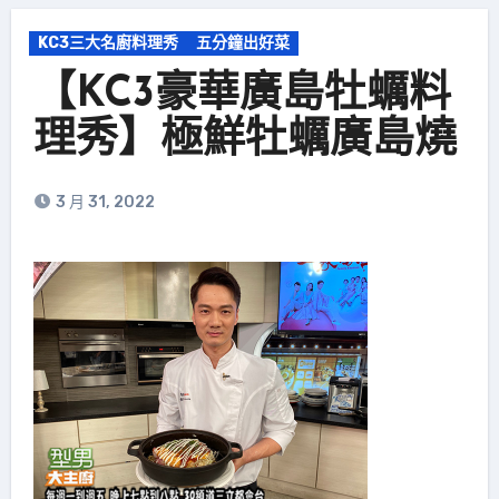
KC3三大名廚料理秀
五分鐘出好菜
【KC3豪華廣島牡蠣料
理秀】極鮮牡蠣廣島燒
3 月 31, 2022