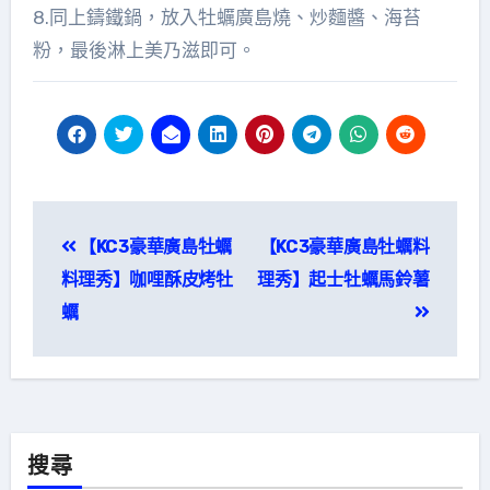
8.同上鑄鐵鍋，放入牡蠣廣島燒、炒麵醬、海苔
粉，最後淋上美乃滋即可。
文
【KC3豪華廣島牡蠣
【KC3豪華廣島牡蠣料
章
料理秀】咖哩酥皮烤牡
理秀】起士牡蠣馬鈴薯
導
蠣
覽
搜尋