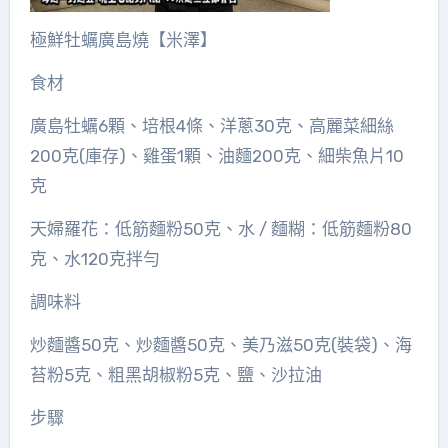
極鮮牡蠣廣島燒【米澤】
食材
廣島牡蠣6顆、培根4條、洋蔥30克、高麗菜細絲
200克(庫存)、雞蛋1顆、油麵200克、細柴魚片10
克
天婦羅花：低筋麵粉50克、水 / 麵糊：低筋麵粉80
克、水120克拌勻
調味料
炒麵醬50克、炒麵醬50克、美乃滋50克(裝袋)、海
苔粉5克、粗黑胡椒粉5克、鹽、沙拉油
步驟