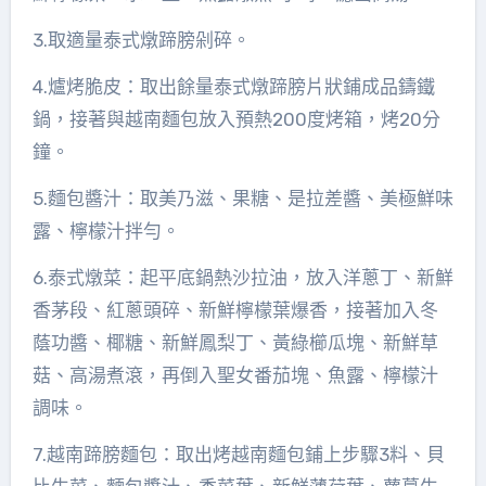
3.取適量泰式燉蹄膀剁碎。
4.爐烤脆皮：取出餘量泰式燉蹄膀片狀鋪成品鑄鐵
鍋，接著與越南麵包放入預熱200度烤箱，烤20分
鐘。
5.麵包醬汁：取美乃滋、果糖、是拉差醬、美極鮮味
露、檸檬汁拌勻。
6.泰式燉菜：起平底鍋熱沙拉油，放入洋蔥丁、新鮮
香茅段、紅蔥頭碎、新鮮檸檬葉爆香，接著加入冬
蔭功醬、椰糖、新鮮鳳梨丁、黃綠櫛瓜塊、新鮮草
菇、高湯煮滾，再倒入聖女番茄塊、魚露、檸檬汁
調味。
7.越南蹄膀麵包：取出烤越南麵包鋪上步驟3料、貝