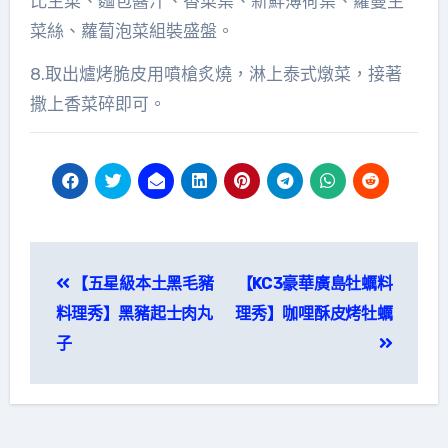
比生菜、麵包醬汁、香菜葉、新鮮薄荷葉、蘿蔓生
菜絲、蘿蔔泡菜組裝盛盤。
8.取出爐烤脆皮用噴槍炙燒，淋上泰式燉菜，接著
撒上香菜碎即可。
文
【五星級本土黑毛豬
【KC3豪華廣島牡蠣料
章
料理秀】黑豬起士肉丸
理秀】咖哩酥皮烤牡蠣
導
子
覽