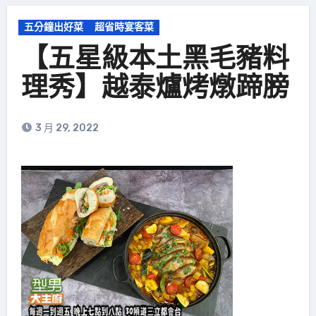
五分鐘出好菜
超省時宴客菜
【五星級本土黑毛豬料
理秀】越泰爐烤燉蹄膀
3 月 29, 2022