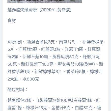
越泰爐烤燉蹄膀【JERRY+黃喬歆】
食材
蹄膀1副、 新鮮香茅段3支、南薑片5片、新鮮檸檬葉
5片、洋蔥塊1顆、紅蔥頭3粒、洋蔥丁1顆、紅蔥頭
碎2顆、新鮮草菇10顆、黃櫛瓜塊50克、綠櫛瓜塊
50克、新鮮鳳梨丁100克、聖女番茄10顆(對半)、新
鮮香茅段1支、新鮮檸檬葉3片、香菜碎5根、檸檬汁
2大匙、水800克
麵包材料：
越南麵包2條、自製蘿蔔泡菜100克(白蘿蔔1條、紅
蘿蔔1條、檸檬汁15克、金桔汁5克、白醋30克、糖