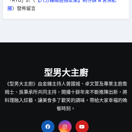
「
RYO
」於〈
【八分鐘兩道指定菜】蚵仔酥 & 宮保肥
腸
〉發佈留言
型男大主廚
《型男大主廚》由金鐘主持人曾國城、卓文萱及專業主廚詹
姆士、吳秉承所共同主持，開播十餘年來不斷推陳出新，將
料理融入綜藝，讓美食多了歡笑的調味，帶給大家幸福的晚
餐時刻。