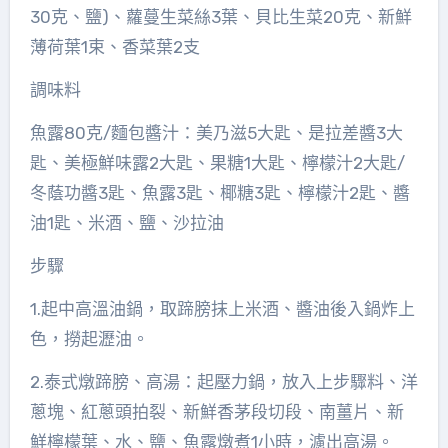
30克、鹽)、蘿蔓生菜絲3葉、貝比生菜20克、新鮮
薄荷葉1束、香菜葉2支
調味料
魚露80克/麵包醬汁：美乃滋5大匙、是拉差醬3大
匙、美極鮮味露2大匙、果糖1大匙、檸檬汁2大匙/
冬蔭功醬3匙、魚露3匙、椰糖3匙、檸檬汁2匙、醬
油1匙、米酒、鹽、沙拉油
步驟
1.起中高溫油鍋，取蹄膀抹上米酒、醬油後入鍋炸上
色，撈起瀝油。
2.泰式燉蹄膀、高湯：起壓力鍋，放入上步驟料、洋
蔥塊、紅蔥頭拍裂、新鮮香茅段切段、南薑片、新
鮮檸檬葉、水、鹽、魚露燉煮1小時，濾出高湯。