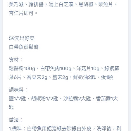
美乃滋、豬排醬，灑上白芝麻、黑胡椒、柴魚片、
杏仁片即可。
59元出好菜
白帶魚煎鬆餅
食材：
鬆餅粉100g、白帶魚肉100g、洋菇片10g、綠紫蘇
葉6片、香菜末2g、薑末2g、鮮奶油2匙、蛋1顆
調味料：
鹽1/2匙、胡椒粉1/2匙、沙拉醬2大匙、番茄醬1大
匙
做法：
1.備料：白帶魚用鋁箔紙去除銀白外皮，洗淨後，剔