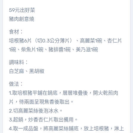
59元出好菜
豬肉創意燒
食材：
培根豬6片（切0.3公分薄片）、高麗菜1碗、杏仁片
1碗、柴魚片1碗、豬排醬1碗、美乃滋1碗
調味料：
白芝麻、黑胡椒
做法：
1.取培根豬平鋪在鍋底，層層堆疊後，開火乾煎肉
片，待兩面呈現焦香後取出。
2.切高麗菜絲後泡冰水。
3.起鍋，炒香杏仁片取出備用。
4.取一成品盤，將高麗菜絲鋪底，放上培根豬，淋上