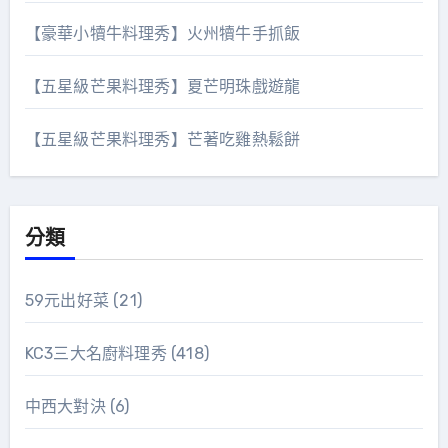
【豪華小犢牛料理秀】火州犢牛手抓飯
【五星級芒果料理秀】夏芒明珠戲遊龍
【五星級芒果料理秀】芒著吃雞熱鬆餅
分類
59元出好菜
(21)
KC3三大名廚料理秀
(418)
中西大對決
(6)