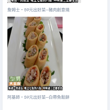
詹姆士‧59元出好菜─豬肉創意燒
阿基師‧59元出好菜─白帶魚鬆餅