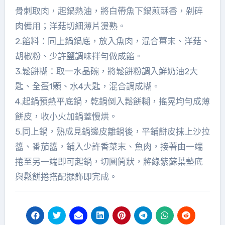
骨刺取肉，起鍋熱油，將白帶魚下鍋煎酥香，剁碎
肉備用；洋菇切細薄片燙熟。
2.餡料：同上鍋鍋底，放入魚肉，混合薑末、洋菇、
胡椒粉、少許鹽調味拌勻做成餡。
3.鬆餅糊：取一水晶碗，將鬆餅粉調入鮮奶油2大
匙、全蛋1顆、水4大匙，混合調成糊。
4.起鍋預熱平底鍋，乾鍋倒入鬆餅糊，搖晃均勻成薄
餅皮，收小火加鍋蓋慢烘。
5.同上鍋，熟成見鍋邊皮離鍋後，平鋪餅皮抹上沙拉
醬、番茄醬，鋪入少許香菜末、魚肉，接著由一端
捲至另一端即可起鍋，切圓筒狀，將綠紫蘇葉墊底
與鬆餅捲搭配擺飾即完成。