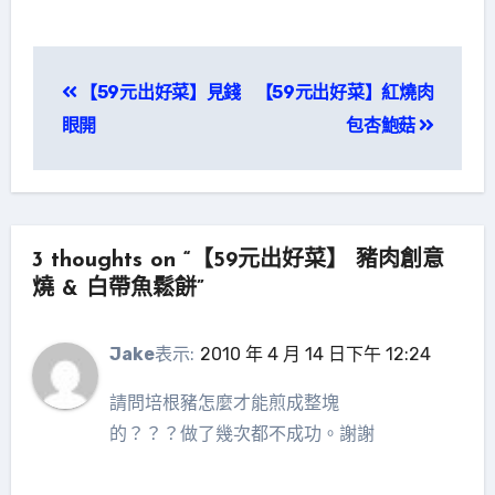
文
【59元出好菜】見錢
【59元出好菜】紅燒肉
章
眼開
包杏鮑菇
導
覽
3 thoughts on “【59元出好菜】 豬肉創意
燒 & 白帶魚鬆餅”
Jake
表示:
2010 年 4 月 14 日下午 12:24
請問培根豬怎麼才能煎成整塊
的？？？做了幾次都不成功。謝謝