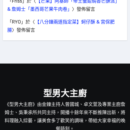
「
Friss
」於〈
【芒果】阿基師「帝王蟹鉗焗香芒酥派」
& 詹姆士「墨西哥芒果牛肉卷」
〉發佈留言
「
RYO
」於〈
【八分鐘兩道指定菜】蚵仔酥 & 宮保肥
腸
〉發佈留言
型男大主廚
《型男大主廚》由金鐘主持人曾國城、卓文萱及專業主廚詹
姆士、吳秉承所共同主持，開播十餘年來不斷推陳出新，將
料理融入綜藝，讓美食多了歡笑的調味，帶給大家幸福的晚
餐時刻。