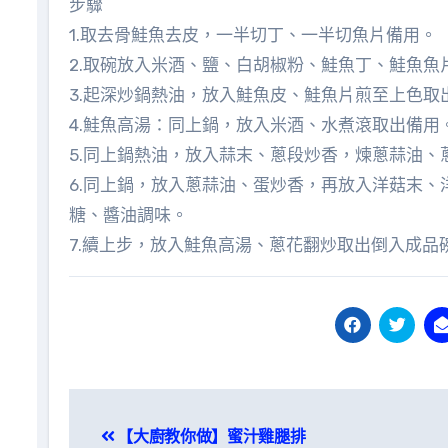
步驟
1.取去骨鮭魚去皮，一半切丁、一半切魚片備用。
2.取碗放入米酒、鹽、白胡椒粉、鮭魚丁、鮭魚
3.起深炒鍋熱油，放入鮭魚皮、鮭魚片煎至上色取
4.鮭魚高湯：同上鍋，放入米酒、水煮滾取出備用
5.同上鍋熱油，放入蒜末、蔥段炒香，煉蔥蒜油、
6.同上鍋，放入蔥蒜油、蛋炒香，再放入洋菇末
糖、醬油調味。
7.續上步，放入鮭魚高湯、蔥花翻炒取出倒入成
文
【大廚教你做】蜜汁雞腿排