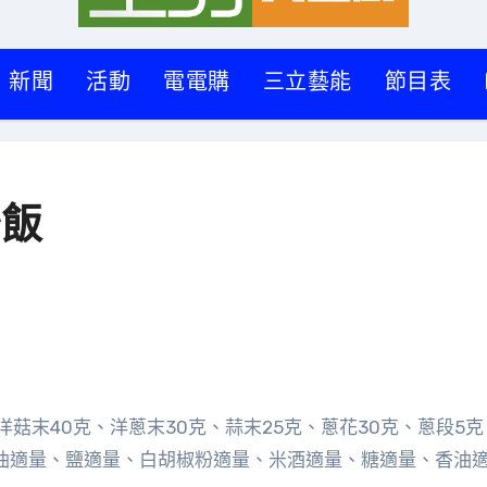
新聞
活動
電電購
三立藝能
節目表
炒飯
洋菇末40克、洋蔥末30克、蒜末25克、蔥花30克、蔥段5克
拉油適量、鹽適量、白胡椒粉適量、米酒適量、糖適量、香油