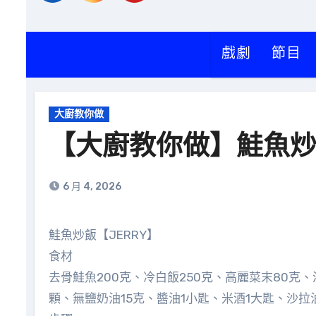
戲劇
節目
大廚教你做
【大廚教你做】鮭魚
6 月 4, 2026
鮭魚炒飯【JERRY】
食材
去骨鮭魚200克、冷白飯250克、高麗菜末80克、
顆、無鹽奶油15克、醬油1小匙、米酒1大匙、沙