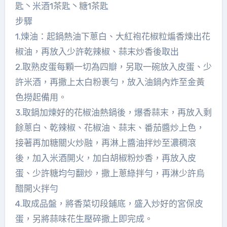
匙丶米酒1茶匙丶糖1茶匙
步驟
1.煉油：起鍋熱油下蔥白、大紅袍花椒粒煸香煉出花
椒油，再放入少許乾辣椒、蒜末炒香後取出
2.取熟皮蛋每顆一切為四瓣，另取一碗放入皮蛋、少
許米酒，再撒上太白粉裹勻，放入油鍋內炸至金黃
色撈起備用。
3.取鍋加煉好的花椒油熱鍋後，爆香蒜末，再放入剩
餘蔥白、乾辣椒、花椒油、蒜末、番茄醬炒上色，
接著再加糖關火炒融，再淋上醬油拌炒至濃稠滾
後，加入米酒開火，加白胡椒粉炒香，再放入皮
蛋、少許糖均勻翻炒，撒上蔥綠拌勻，再淋少許烏
醋開火拌勻
4.取成品盤，將香菜切段鋪底，盛入炒好的宮保皮
蛋，另將蒜味花生壓碎撒上即完成。