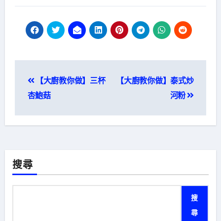
文
【大廚教你做】三杯
【大廚教你做】泰式炒
章
杏鮑菇
河粉
導
覽
搜尋
搜
尋