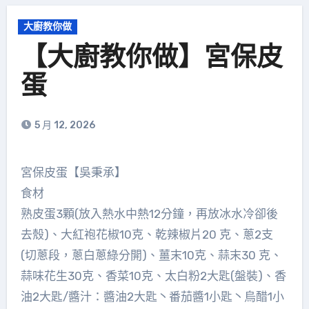
大廚教你做
【大廚教你做】宮保皮
蛋
5 月 12, 2026
宮保皮蛋【吳秉承】
食材
熟皮蛋3顆(放入熱水中熱12分鐘，再放冰水冷卻後
去殼)、大紅袍花椒10克、乾辣椒片20 克、蔥2支
(切蔥段，蔥白蔥綠分開)、薑末10克、蒜末30 克、
蒜味花生30克、香菜10克、太白粉2大匙(盤裝)、香
油2大匙/醬汁：醬油2大匙丶番茄醬1小匙丶烏醋1小