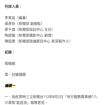
列席人員：
李東益（編審）
黃彥怡（新聞部 副總監）
廖千誼（新聞部採訪中心 主任）
陶起龍（新聞部攝影中心 副理）
陳鈺雯（新聞部政論節目中心 資深製作人）
紀錄：
張曉韻
壹、討論議題
議題一
一、為民眾映三立新聞台112年8月2日「地方服務萬事通!”八
爪章魚”能造浪」報導意見。