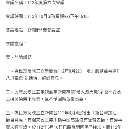
會議名稱：112年度第六次會議
會議時間：112年10月5日(星期四)下午16:00
會議地點：新聞部6樓會議室
會議議程：
壹、討論議題
一、為民眾反映三立新聞台112年8月2日「地方服務萬事通!”
八爪章魚”能造浪」報導意見。
二、民眾反映三立電視氣象新聞標題”老大洩天機”字眼不妥及
主播吳德榮不專業，且不予回應並掛電話。
三、為民眾反映三立新聞台112年4月4日播出「新台灣加油」
節目意見，有關來賓王義川稱中國高鐵沒有靠背乙節，有違事
實未經查證，於112年5月16日已將說明回函予NCC。而112年