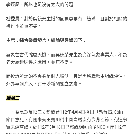
學經歷，所以也是沒有太大的問題。
杜委員
：對於吳德榮主播的氣象專業有口皆碑，且對於相關的
操作也並無不妥。
主
席：綜合委員發言，結論與建議如下：
氣象在古代確屬天機，而吳德榮先生為資深氣象專業人，稱為
老大屬趣味性之應用，並無不當。
而投訴所謂的不專業是個人臆測，其是否稱職應由組織評估，
外界率爾介入，有干涉新聞獨立之虞。
議題三
一、為民眾反映三立新聞台112年4月4日播出「新台灣加油」
節目意見，有關來賓王義川稱中國高鐵沒有靠背乙節，有違事
實未經查證，於112年5月16日已將說明回函予NCC。而112年