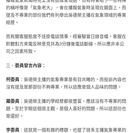
播報氣象新聞時完全沒有這樣呈現過，但有時會給予一些特殊
的稱呼像是「氣象老大」，會在播報氣象時呈現在鏡面上，而
提及不專業的部份我們有列舉出吳德榮主播在氣象領域的專業
經歷。
而有關客服態度不佳掛電話情事，經審驗當日錄音檔，客服在
聆聽對方來電反映意見共為3分鐘後電話斷線，所以應非本公
司之因素所致。
三、
委員發言內容：
柯委員
：吳德榮主播的氣象專業是有目共睹的，而投訴內容也
沒有提及是那部份不夠專業，所以這應是個人品味的問題。
羅委員
：吳德榮主播的學經歷都很豐富，應該沒有不專業的問
題，至於字眼這個很主觀，是個人喜好的問題，所以這部份也
是還好。
李委員
：這就是一個有趣的標題，也提了很多主播氣象專業的