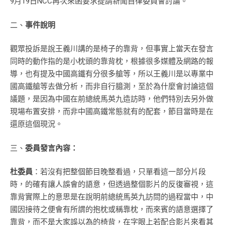
9月19日NCC再次來函要求提請新聞自律委員會討論。
二、
事件說明
觀眾投訴是說王義川講的是椅子的靠背，但事實上當天在發言
同時的動作指的是小枕頭的靠背枕，根據很多媒體及網路的報
導，也有提及中國高鐵有分很多艙等，所以王義川是以專業中
國高鐵艙等去做分析，而非自行臆測，至於為什麼會討論這個
議題，是因為中國在前總統馬英九造訪時，他們特別去另外做
現場布置安排，而非中國高鐵常態就有的配套，節目當時是在
還原這個現況。
三、
委員發言內容：
杜委員
：若沒有把整個節目晚整看過，只單看這一部分片段
時，的確有讓人誤會的語意，但透過整個影片的反復審視，這
靠背實際上的意思是在說明前總統馬英九訪問的過程當中，中
國因接待之便會有所謂的抱枕或稱靠枕，而來賓的語意選擇了
靠背，而不是大家誤以為的椅背，在字眼上若配合影片來看其