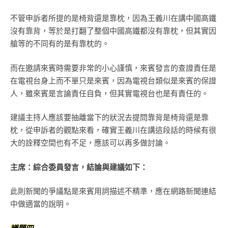
不管申訴者所提的是椅背還是靠枕，因為王義川在講中國高鐵
沒有靠背，等於是打翻了整個中國高鐵都沒有靠枕，但其實因
艙等的不同有的是有靠枕的。
而在邀請來賓時需要非常的小心謹慎，來賓發言的查證責任是
在電視台身上而不單只是來賓，因為電視台類似是來賓的保證
人，雖來賓是言論責任自負，但其實電視台也是有責任的。
建議主持人應該要抽離當下的狀況去提問靠背是椅背還是靠
枕，從申訴者的觀點來看，確實王義川在講這段話的時候有很
大的詮釋空間也有不足，應該可以再多做討論。
主
席：綜合委員發言，結論與建議如下：
此則新聞的爭議點是來賓用詞描述不精準，應在網路新聞連結
中做適當的說明。