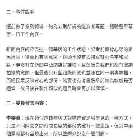
二、事件說明
選前做了系列報導，約為五則所謂的造浪者專題，體驗選舉幕
僚一日工作內容。
新聞內容純粹表述一個基層的工作狀態，記者前面背心穿的是
民進黨，後面也有國民黨，鏡頭也沒有去特寫背心名字和黨
籍，更沒有在新聞中凸顯誰好誰壞，且藍綠白我們也都有徵詢
拍攝的意願，但最後只有藍跟綠同意也並陳在同一則專題裡，
而經民眾反映背心的部份，確實也有考量選舉前較為敏感是否
適當，故日後在製作類似的題目時會再加以謹慎。
三、
委員發言內容：
李委員
：現在類似這樣參與式報導確實是蠻常見的一種方式，
只是不同陣營之間時間長度的部份的確有一些差距，但其中兩
個黨派都有呈現出來，所以整體來說沒什麼問題。