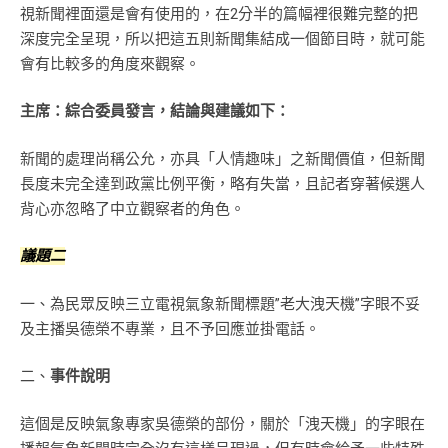
視新聞裡面還是會有使用的，在2分半的篇幅裡很難完整的把
深度完全呈現，所以把這五則新聞集結成一個節目時，就可能
會有比較多的角度來觀察。
主
席：綜合委員發言，結論與建議如下：
新聞的處理尚稱公允，亦具「人情趣味」之新聞價值，但新聞
長度未完全達到政黨比例平衡，略有失當，且記者穿著候選人
背心亦忽略了中立觀察者的角色。
議題二
一、為民眾反映三立電視氣象新聞標題”老大洩天機”字眼不妥
及主播吳德榮不專業，且不予回應並掛電話。
二、
事件說明
這個是反映氣象專家吳德榮的部份，關於「洩天機」的字眼在