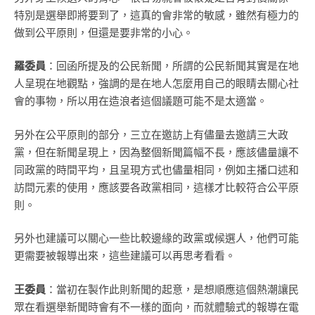
特別是選舉即將要到了，這真的會非常的敏感，雖然有極力的
做到公平原則，但還是要非常的小心。
羅委員
：回函所提及的公民新聞，所謂的公民新聞其實是在地
人呈現在地觀點，強調的是在地人怎麼用自己的眼睛去關心社
會的事物，所以用在造浪者這個議題可能不是太適當。
另外在公平原則的部分，三立在邀訪上有儘量去邀請三大政
黨，但在新聞呈現上，因為整個新聞篇幅不長，應該儘量讓不
同政黨的時間平均，且呈現方式也儘量相同，例如主播口述和
訪問元素的使用，應該要各政黨相同，這樣才比較符合公平原
則。
另外也建議可以關心一些比較邊緣的政黨或候選人，他們可能
更需要被報導出來，這些建議可以再思考看看。
王委員
：當初在製作此則新聞的起意，是想順應這個熱潮讓民
眾在看選舉新聞時會有不一樣的面向，而就體驗式的報導在電