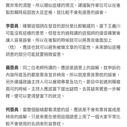
實非常的清楚，所以類似這樣的情況，建議製作單位可以在後
製剪輯時局部放大且定格，就比較不會有語意的誤會。
李委員
：確實這個詞在發音的部份是比較敏感的，當下王義川
可能沒有這樣的意思，但發言的過程講的這個詞的諧音確實會
讓人容易誤會，所以在後製的時候就可以將靠背後面加上
（枕），應該也就可以避免被做文章的可能性，未來類似這種
詞意的部分可能就要稍微留意。
羅委員
：同二位老師所講的，應該是語意上的誤解，就申訴的
內容所提及的都是靠背並非椅背，所以就是靠背靠枕的誤會，
另外建議政論主持人可以展現專業及功力，節目中若遇到模稜
兩可的時候，主持人應該當下提出疑問，去質疑來賓進一步解
釋，便可以更清楚當下的狀況。
柯委員
：當整個脈絡都看清楚的話，應該是不會有靠背當成是
椅背的誤解，只是來賓在使用這個語意上用了一個大家平常比
較不會使用的名詞來形容靠枕。