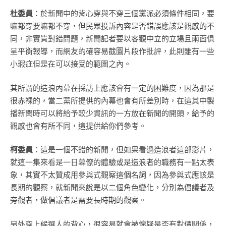
杜委員
：於新聞中的背心穿與不穿三個黨派必須條件相同，要
嘛都穿要嘛都不穿，但民眾投訴內容是否錯誤應該是觀感的不
同，非實質對錯問題，新聞記者要以客觀中立的立場且兩面俱
呈平衡報導，而網友的確容易截圖片段作批評，此則雖有一些
小瑕疵但是在可以接受的範圍之內。
其所謂的造浪內幕在採訪上應該會有一定的困難度，因為那是
很赤裸的，當二黨所提供的內幕也會有所差別時，在這其中製
播新聞時可以將給予較少資訊的一方放在新聞的開頭，給予的
觀感也會有所不同，這提供給你們參考。
柯委員
：這是一個不錯的新聞，但如果看過造浪者這部影片，
就這一集來看是一日幕僚的體驗或是造浪者的職務有一點太表
象，其實不太贊成用參與式觀察這個名詞，因為參與式應該是
長期的觀察，就新聞來說是以二個角色變化，分別為倡議者及
旁觀者，做倡議者是需要長時期的觀察。
另外穿上候選人的背心，很容易就會被懷疑是否有對價關係，