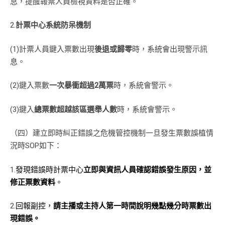
息，提醒報票人員檢視資料是否正確。
2.
計票中心系統防呆機制
(1)計票人員鍵入票數出現
後退或歸零
時，系統會出現警示訊
息。
(2)鍵入票數
一次暴衝超過2萬票
時，系統會警示。
(3)鍵入
總票數超越該區選舉人數
時，系統會警示。
（四）建立即時糾正錯誤之危機管控機制一旦發生票數誤植情
況時SOP如下：
1.
發現錯誤時計票中心
立即與資訊人員確認錯誤發生原因，並
修正票數資料
。
2.
回報副控，
請主播或主持人第一時間說明幾點幾分時票數出
現錯誤。