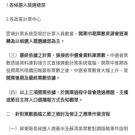
1.
各候選人競選總部
2.各政黨計票中心
雲端計票系統受限於計票人員數量，
開票中期票數來源會逐漸
轉為以候選人競選總部為主。
（三）
最終依據之計票，係接收中選會資料庫票數。
中選會票
數透過資料庫對接方式直接連動計票系統電腦，開票中後期各
投開票所陸續回報最新票數之後，中選會票數會大幅上升，是
開票後期及最終票數依據。
（四）
以上三項開票依據，於開票過程中皆會透過標題、主播
或節目主持人口頭播報方式告知觀眾。
二、
針對票數誤植乙節之檢討及修正之標準作業流程
（一）屏東縣長候選人周春米及蘇清泉票數對調誤植事件說明