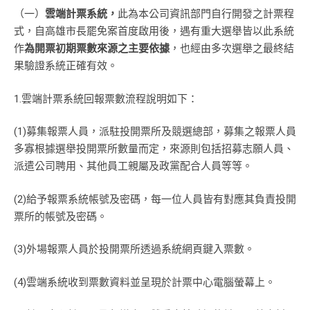
（一）
雲端計票系統，
此為本公司資訊部門自行開發之計票程
式，自高雄市長罷免案首度啟用後，遇有重大選舉皆以此系統
作
為開票初期票數來源之主要依據
，也經由多次選舉之最終結
果驗證系統正確有效。
1.雲端計票系統回報票數流程說明如下：
(1)募集報票人員，派駐投開票所及競選總部，募集之報票人員
多寡根據選舉投開票所數量而定，來源則包括招募志願人員、
派遣公司聘用、其他員工親屬及政黨配合人員等等。
(2)給予報票系統帳號及密碼，每一位人員皆有對應其負責投開
票所的帳號及密碼。
(3)外場報票人員於投開票所透過系統網頁鍵入票數。
(4)雲端系統收到票數資料並呈現於計票中心電腦螢幕上。