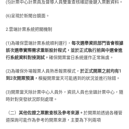
(5)計票中心計票員及督導人員雙重查核確認後鍵入票數資料。
(6)呈現於新聞台鏡面。
2.雲端計票系統把關機制
(1)為確保雲端計票系統順利運行，
每次選舉資訊部門皆會根據
該次選舉實際需求重新設計程式，並於正式執行前與中選會進
行系統資料對接測試，
確保開票當日系統運作正常無虞。
(2)為確保外場報票人員熟悉報票模式，
於正式開票之前均有1
到2次開票預演，
模擬開票當天可能遇到的狀況並進行除錯。
(3)開票當天除計票中心人員外，資訊人員也坐鎮計票中心，隨
時針對突發狀況即刻處理。
（二）
其他佐證之票數查核及參考來源。
於開票前透過各種管
道探詢可能作為參考的開票來源，主要為下列兩項