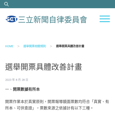
Skip
搜
to
尋
content
關
三立新聞自律委員會
鍵
字:
>
>
HOME
選舉開票相關規則
選舉開票具體改善計畫
選舉開票具體改善計畫
2023 年 8 月 28 日
一、
開票數據有所本
開票作業本於真實原則，開票報導鏡面票數均符合「真實、有
所本、可供查證」，票數來源之依據計有以下三種。