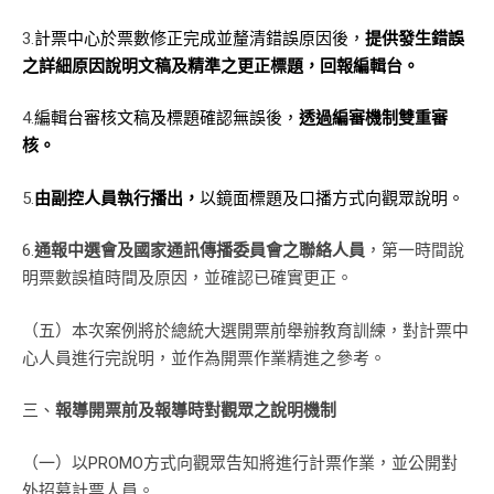
3.
計票中心於票數修正完成並釐清錯誤原因後，
提供發生錯誤
之詳細原因說明文稿及精準之更正標題，回報編輯台。
4.
編輯台審核文稿及標題確認無誤後，
透過編審機制雙重審
核。
5.
由副控人員執行播出，
以鏡面標題及口播方式向觀眾說明。
6.
通報中選會及國家通訊傳播委員會之聯絡人員
，第一時間說
明票數誤植時間及原因，並確認已確實更正。
（五）本次案例將於總統大選開票前舉辦教育訓練，對計票中
心人員進行完說明，並作為開票作業精進之參考。
三、
報導開票前及報導時對觀眾之說明機制
（一）以PROMO方式向觀眾告知將進行計票作業，並公開對
外招募計票人員。