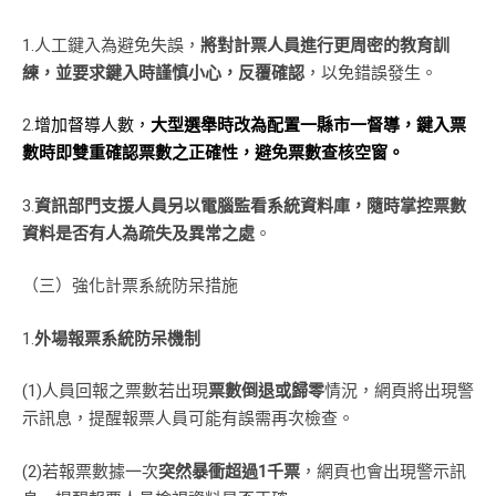
1.人工鍵入為避免失誤，
將對計票人員進行更周密的教育訓
練，並要求鍵入時謹慎小心，反覆確認
，以免錯誤發生。
2.
增加督導人數，
大型選舉時改為配置一縣市一督導，鍵入票
數時即雙重確認票數之正確性，避免票數查核空窗。
3.
資訊部門支援人員另以電腦監看系統資料庫，隨時掌控票數
資料是否有人為疏失及異常之處
。
（三）強化計票系統防呆措施
1.
外場報票系統防呆機制
(1)人員回報之票數若出現
票數倒退或歸零
情況，網頁將出現警
示訊息，提醒報票人員可能有誤需再次檢查。
(2)若報票數據一次
突然暴衝超過1千票
，網頁也會出現警示訊