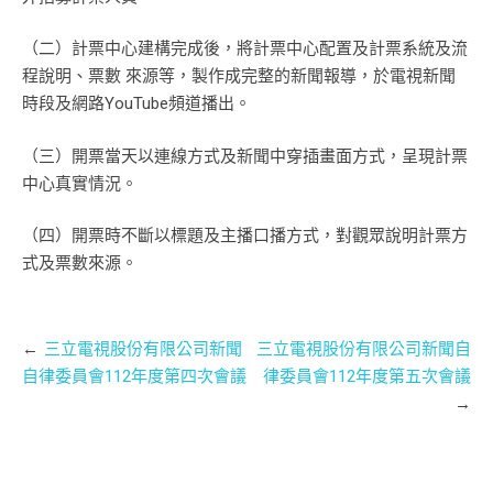
（二）計票中心建構完成後，將計票中心配置及計票系統及流
程說明、票數 來源等，製作成完整的新聞報導，於電視新聞
時段及網路YouTube頻道播出。
（三）開票當天以連線方式及新聞中穿插畫面方式，呈現計票
中心真實情況。
（四）開票時不斷以標題及主播口播方式，對觀眾說明計票方
式及票數來源。
文
三立電視股份有限公司新聞
三立電視股份有限公司新聞自
章
自律委員會112年度第四次會議
律委員會112年度第五次會議
導
覽