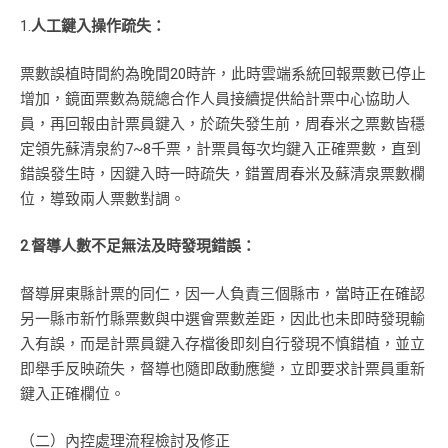
1.
人工鍵入操作疏失：
票數誤植時間約為晚間20時許，此時雲端系統回報票數已停止
增加，鏡面票數為競總合作人員接續提供給計票中心協助人
員，再回報由計票員鍵入，於疏失發生前，周春米之票數皆穩
定領先蘇清泉約7~8千票，計票員每次均鍵入正確票數，直到
錯誤發生時，因鍵入時一時疏失，錯置周春米及蘇清泉票數欄
位，導致兩人票數對調。
2
.
督導人數不足無法及時發現錯誤：
督導屏東縣計票的同仁，因一人負責三個縣市，當時正在確認
另一縣市新竹縣票數與中選會票數差距，因此也未即時發現輸
入有誤，而是計票員鍵入存檔後即刻自行發現不慎錯植，並立
即舉手反映疏失，督導也隨即啟動應變，立即要求計票員重新
鍵入正確欄位。
（二）內控處理流程檢討及修正