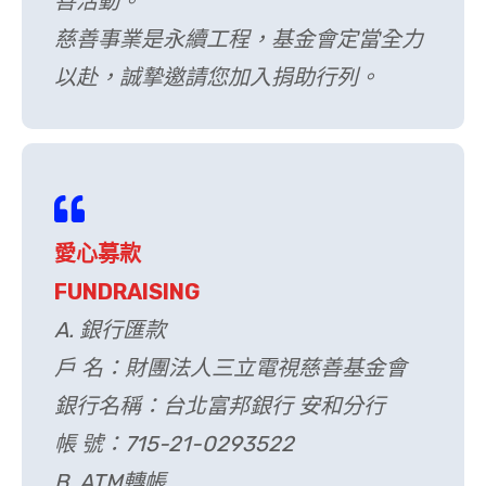
善活動。
慈善事業是永續工程，基金會定當全力
以赴，誠摯邀請您加入捐助行列。
愛心募款
FUNDRAISING
A. 銀行匯款
戶 名：財團法人三立電視慈善基金會
銀行名稱：台北富邦銀行 安和分行
帳 號：715-21-0293522
B. ATM轉帳