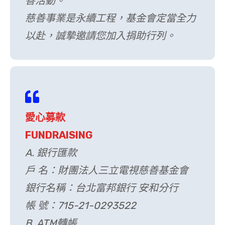
善活動。
慈善事業是永續工程，基金會定當全力
以赴，誠摯邀請您加入捐助行列。
愛心募款
FUNDRAISING
A. 銀行匯款
戶 名：財團法人三立電視慈善基金會
銀行名稱：台北富邦銀行 安和分行
帳 號：715-21-0293522
B. ATM轉帳