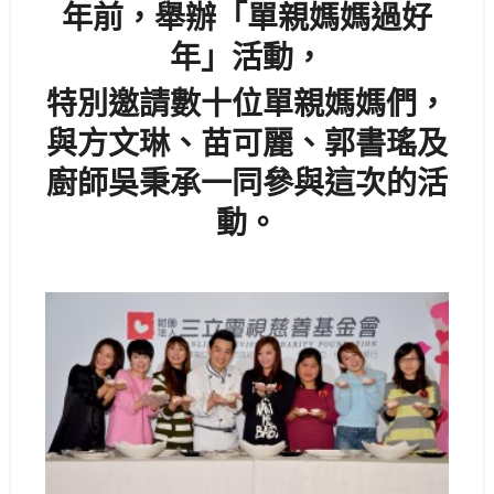
年前，舉辦「單親媽媽過好
年」活動，
特別邀請數十位單親媽媽們，
與方文琳、苗可麗、郭書瑤及
廚師吳秉承一同參與這次的活
動。