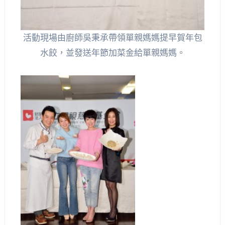
活動現場由廚師吳秉承帶領單親媽媽提早賀年包
水餃，並發送年節加菜金給單親媽媽。