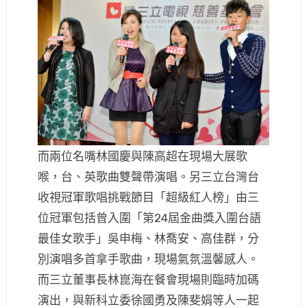
而兩位名嘴林國慶與陳高超在現場大展歌
喉，台、英歌曲雙聲帶演唱。另三立台灣台
收視冠軍歌唱挑戰節目「超級紅人榜」由三
位冠軍包括曾入圍「第24屆金曲獎入圍台語
最佳女歌手」吳申梅、林喬安、高佳群，分
別演唱多首拿手歌曲，現場氣氛溫馨感人。
而三立董事長林崑海在餐會現場則臨時加碼
演出，與新科立委徐國勇及陳斐娟等人一起