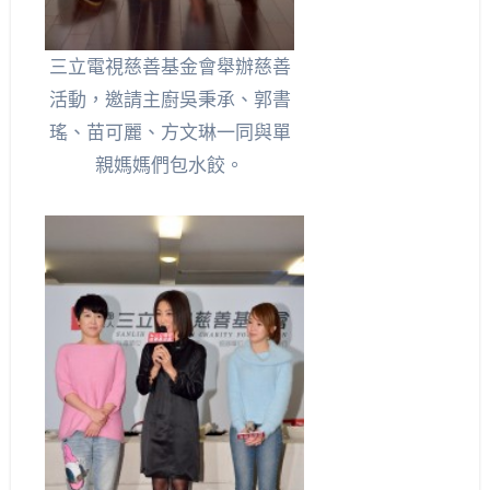
三立電視慈善基金會舉辦慈善
活動，邀請主廚吳秉承、郭書
瑤、苗可麗、方文琳一同與單
親媽媽們包水餃。