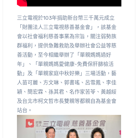
三立電視於103年捐助新台幣三千萬元成立
「財團法人三立電視慈善基金會」，該基金
會以社會福利慈善事業為宗旨，關注弱勢族
群福利，提供急難救助及舉辦社會公益等慈
善活動，至今相繼舉辦了「單親媽媽過好
年」、「單親媽媽愛健康-免費保肝篩檢活
動」及「單親家庭中秋好樂」三場活動，藝
人苗可麗、方文琳、郭書瑤、呂雪鳳、李佳
穎、簡宏霖、孫其君、名作家苦苓、黃越綏
及台北市柯文哲市長雙親等都親自為基金會
站台。