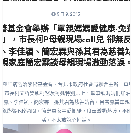
5 月 9, 2015
善基金會舉辦「單親媽媽愛健康-免
動」，
市長柯P母親現場call兒 卻無反
、李佳穎、簡宏霖與孫其君為慈善站
親家庭簡宏霖談母親現場激動落淚。
會與肝病防治學術基金會、台北市政府社會局聯合主辦「單親
北市長柯文哲雙親柯爸及柯媽特別北上，幫單親媽媽們加油打氣
雪鳳、李佳穎、簡宏霖、孫其君為慈善站台，呂雪鳳當單親
兒戀愛都不敢過問，簡宏霖家中愛擺酷，聊母激動落淚，平時
活，不太敢說心裡話。