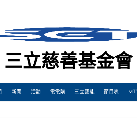
三立慈善基金會
目
新聞
活動
電電購
三立藝能
節目表
MT