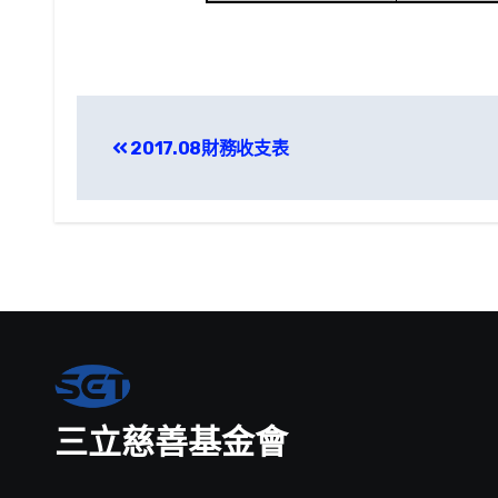
文
2017.08財務收支表
章
導
覽
三立慈善基金會