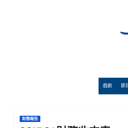
Skip
to
content
戲劇
節
財務報告