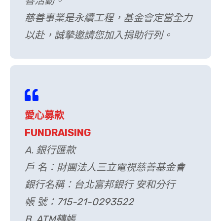
善活動。
慈善事業是永續工程，基金會定當全力
以赴，誠摯邀請您加入捐助行列。
愛心募款
FUNDRAISING
A. 銀行匯款
戶 名：財團法人三立電視慈善基金會
銀行名稱：台北富邦銀行 安和分行
帳 號：715-21-0293522
B. ATM轉帳