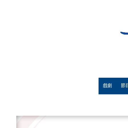
Skip
to
content
戲劇
節