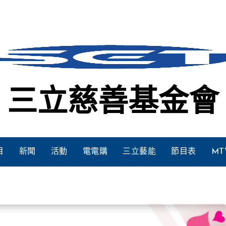
三立慈善基金會
目
新聞
活動
電電購
三立藝能
節目表
MT